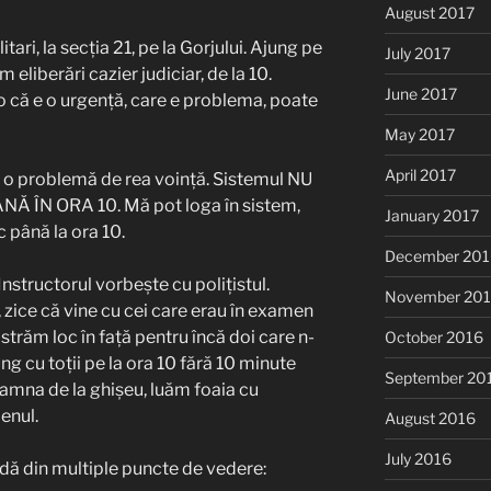
August 2017
itari, la secția 21, pe la Gorjului. Ajung pe
July 2017
eliberări cazier judiciar, de la 10.
June 2017
lo că e o urgență, care e problema, poate
May 2017
April 2017
 o problemă de rea voință. Sistemul NU
 ÎN ORA 10. Mă pot loga în sistem,
January 2017
 până la ora 10.
December 201
Instructorul vorbește cu polițistul.
November 20
, zice că vine cu cei care erau în examen
ăstrăm loc în față pentru încă doi care n-
October 2016
ung cu toții pe la ora 10 fără 10 minute
September 20
amna de la ghișeu, luăm foaia cu
enul.
August 2016
July 2016
rdă din multiple puncte de vedere: