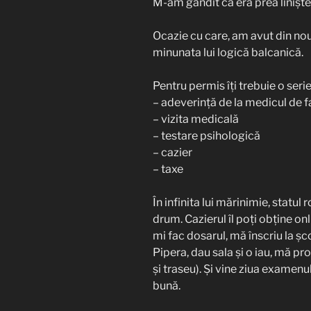
M-am gândit că era prea liniște
Ocazie cu care, am avut din nou
minunata lui logică balcanică.
Pentru permis îți trebuie o serie
– adeverință de la medicul de f
– vizita medicală
– testare psihologică
– cazier
– taxe
În infinita lui mărinimie, statu
drum. Cazierul îl poți obține onl
mi fac dosarul, mă înscriu la șco
Pipera, dau sala și o iau, mă p
și traseu). Și vine ziua examenu
bună.