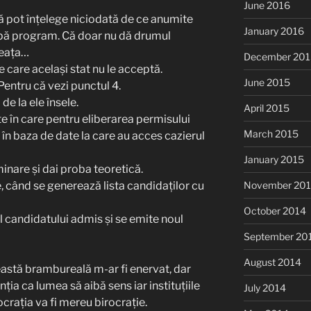
June 2016
 pot înțelege niciodată de ce anumite
January 2016
upă program. Că doar nu dă drumul
neața…
December 201
care același stat nu le acceptă.
June 2015
Pentru că vezi punctul 4.
i de la ele însele.
April 2015
te în care pentru eliberarea permisului
March 2015
e în baza de date la care au acces cazierul
January 2015
nare și dai proba teoretică.
, când se generează lista candidaților cu
November 20
October 2014
candidatului admis și se emite noul
September 20
August 2014
astă brambureală m-ar fi enervat, dar
ia ca lumea să aibă sens iar instituțiile
July 2014
ocrația va fi mereu birocrație.