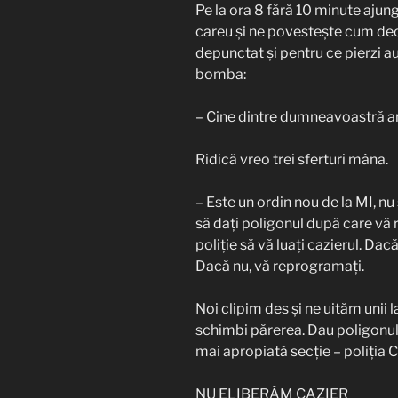
Pe la ora 8 fără 10 minute ajung
careu și ne povestește cum dec
depunctat și pentru ce pierzi 
bomba:
– Cine dintre dumneavoastră ar
Ridică vreo trei sferturi mâna.
– Este un ordin nou de la MI, nu 
să dați poligonul după care vă 
poliție să vă luați cazierul. Dacă 
Dacă nu, vă reprogramați.
Noi clipim des și ne uităm unii la 
schimbi părerea. Dau poligonul, î
mai apropiată secție – poliția C
NU ELIBERĂM CAZIER