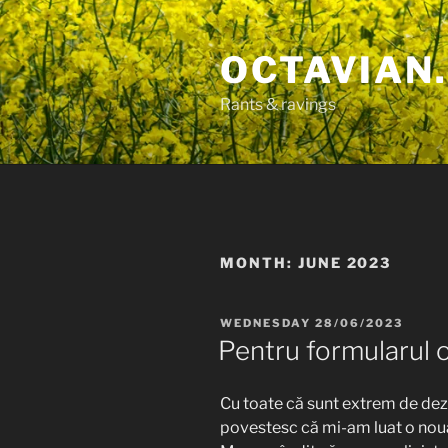
Skip
to
OCTAVIAN.
content
Rants & ravings
MONTH:
JUNE 2023
POSTED
WEDNESDAY 28/06/2023
ON
Pentru formularul on
Cu toate că sunt extrem de deza
povestesc că mi-am luat o nouă