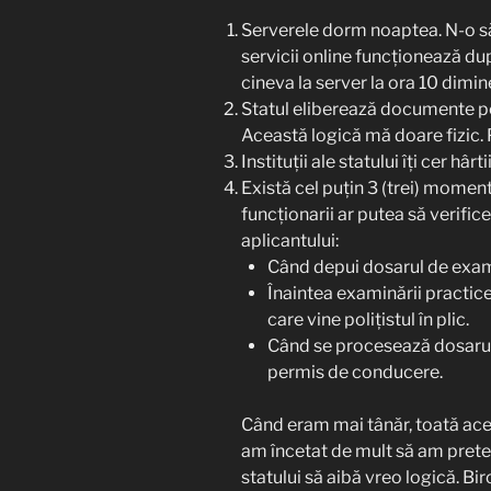
Serverele dorm noaptea. N-o să
servicii online funcționează d
cineva la server la ora 10 dimi
Statul eliberează documente pe 
Această logică mă doare fizic. 
Instituții ale statului îți cer hârti
Există cel puțin 3 (trei) momen
funcționarii ar putea să verific
aplicantului:
Când depui dosarul de exami
Înaintea examinării practice
care vine polițistul în plic.
Când se procesează dosarul 
permis de conducere.
Când eram mai tânăr, toată ace
am încetat de mult să am pretenț
statului să aibă vreo logică. Bir