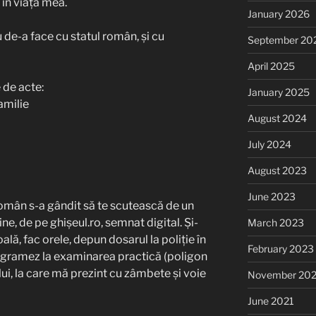
 în viața mea.
January 2026
 de-a face cu statul român, și cu
September 20
April 2025
 de acte:
January 2025
amilie
August 2024
July 2024
August 2023
June 2023
l român s-a gândit să te scutească de un
ine, de pe ghișeul.ro, semnat digital. Și-
March 2023
ală, fac orele, depun dosarul la poliție în
February 2023
rogramez la examinarea practică (poligon
lui, la care mă prezint cu zâmbete și voie
November 20
June 2021