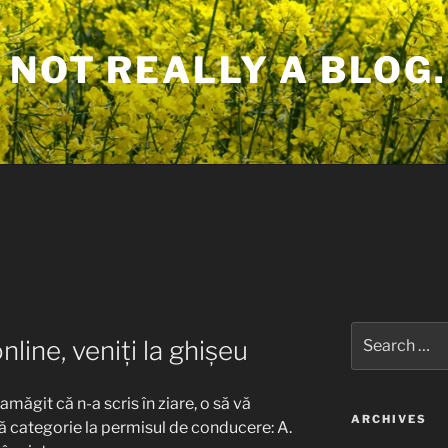
 NOT REALLY A BLOG.
Search
line, veniți la ghișeu
for:
măgit că n-a scris în ziare, o să vă
ARCHIVES
 categorie la permisul de conducere: A.