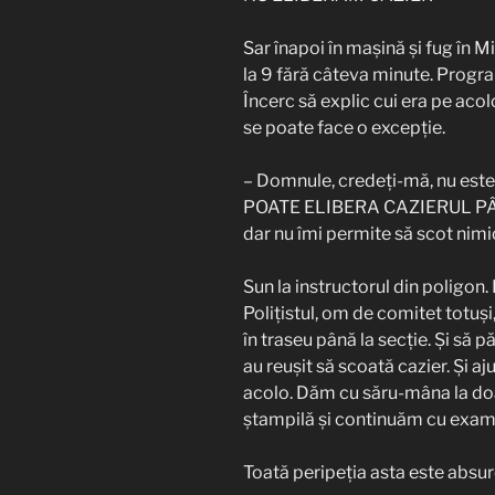
Sar înapoi în mașină și fug în Mil
la 9 fără câteva minute. Program 
Încerc să explic cui era pe aco
se poate face o excepție.
– Domnule, credeți-mă, nu este
POATE ELIBERA CAZIERUL PÂNĂ
dar nu îmi permite să scot nimic
Sun la instructorul din poligon. 
Polițistul, om de comitet totuși
în traseu până la secție. Și să p
au reușit să scoată cazier. Și aj
acolo. Dăm cu săru-mâna la do
ștampilă și continuăm cu exam
Toată peripeția asta este absu