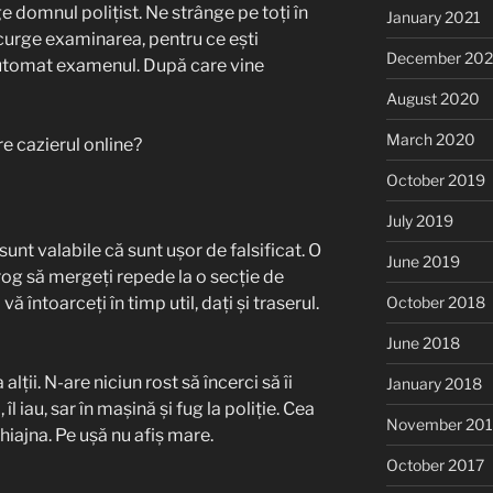
e domnul polițist. Ne strânge pe toți în
January 2021
urge examinarea, pentru ce ești
December 20
automat examenul. După care vine
August 2020
March 2020
e cazierul online?
October 2019
July 2019
sunt valabile că sunt ușor de falsificat. O
June 2019
rog să mergeți repede la o secție de
vă întoarceți în timp util, dați și traserul.
October 2018
June 2018
alții. N-are niciun rost să încerci să îi
January 2018
l iau, sar în mașină și fug la poliție. Cea
November 201
hiajna. Pe ușă nu afiș mare.
October 2017