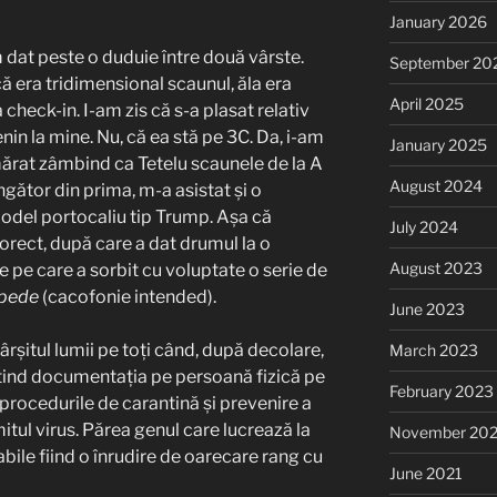
January 2026
 dat peste o duduie între două vârste.
September 20
 era tridimensional scaunul, ăla era
April 2025
 check-in. I-am zis că s-a plasat relativ
senin la mine. Nu, că ea stă pe 3C. Da, i-am
January 2025
umărat zâmbind ca Tetelu scaunele de la A
August 2024
gător din prima, m-a asistat și o
odel portocaliu tip Trump. Așa că
July 2024
orect, după care a dat drumul la o
August 2023
e care a sorbit cu voluptate o serie de
ipede
(cacofonie intended).
June 2023
rșitul lumii pe toți când, după decolare,
March 2023
itind documentația pe persoană fizică pe
February 2023
procedurile de carantină și prevenire a
mitul virus. Părea genul care lucrează la
November 20
abile fiind o înrudire de oarecare rang cu
June 2021