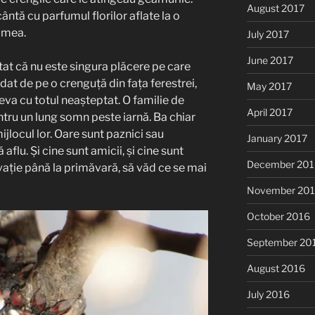
August 2017
ântă cu parfumul florilor aflate la o
 mea.
July 2017
June 2017
tat că nu este singura plăcere pe care
dat de pe o crenguță din fața ferestrei,
May 2017
ceva cu totul neașteptat. O familie de
April 2017
ru un lung somn peste iarnă. Ba chiar
mijlocul lor. Oare sunt paznici sau
January 2017
flu. Și cine sunt amicii, și cine sunt
December 201
rvație până la primăvară, să văd ce se mai
November 20
October 2016
September 20
August 2016
July 2016