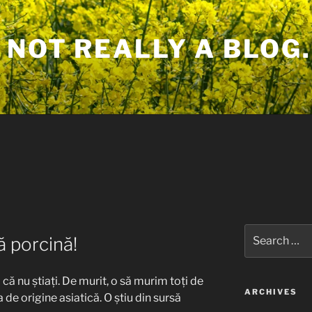
 NOT REALLY A BLOG.
Search
ă porcină!
for:
 că nu știați. De murit, o să murim toți de
ARCHIVES
 de origine asiatică. O știu din sursă