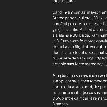
mega sigură.
Când m-am suit azi în avion, am
Stătea pe scaunul meu 3D. Nu că
numărul pe care l-am ales ieri la
greșit în spațiu. A clipit des și 
zis, ăla nu e 3C. Ba da. I-am n
la D. Cum n-am fost prea convin
domnișoară flight attendant, m
duduia s-a relocat pe scaunul c
frumusețe de Samsung Edge de p
articole suculente marca
cap l
Am știut însă că ne pândește sfâ
s-a apucat să își facă temele c
care o adusese la bord, despre 
transmiterii infecției cu sus nu
DSV, printre calificările remarc
Dragnea.