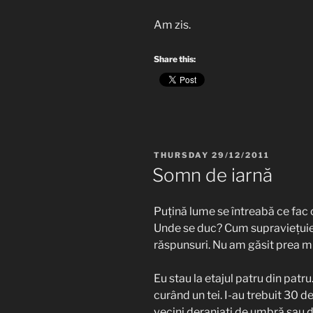
Am zis.
Share this:
POSTED
THURSDAY 29/12/2011
ON
Somn de iarnă
Puțină lume se întreabă ce fac 
Unde se duc? Cum supraviețuie
răspunsuri. Nu am găsit prea m
Eu stau la etajul patru din patr
curând un tei. I-au trebuit 30 
vecini deranjați de umbră sau d