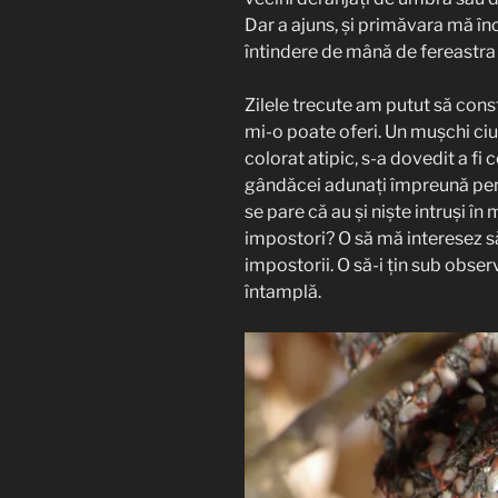
Dar a ajuns, și primăvara mă înc
întindere de mână de fereastra
Zilele trecute am putut să cons
mi-o poate oferi. Un mușchi ciu
colorat atipic, s-a dovedit a fi 
gândăcei adunați împreună pent
se pare că au și niște intruși în 
impostori? O să mă interesez să a
impostorii. O să-i țin sub obse
întamplă.