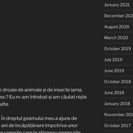
January 2021
December 20
August 2020
March 2020
October 2019
July 2019
June 2019
October 2018
o droaie de animale și de insecte iarna.
June 2018
sc? Eu m-am întrebat și am căutat niște
January 2018
ulte.
November 201
u. În dreptul geamului meu a ajuns de
de ani de încăpățânare împotriva unor
October 2017
e crengile care le atingeau geamurile.