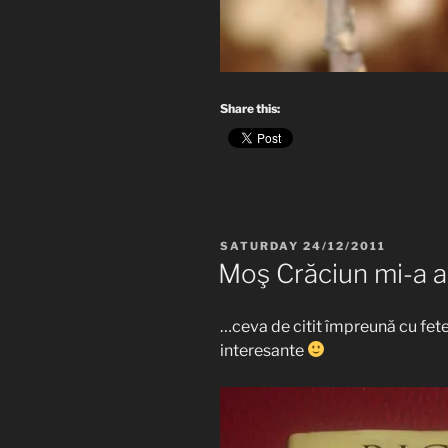
Share this:
POSTED
SATURDAY 24/12/2011
ON
Moş Crăciun mi-a 
…ceva de citit împreună cu fetel
interesante