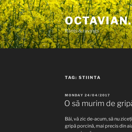
Skip
to
OCTAVIAN.
content
Rants & ravings
TAG:
STIINTA
POSTED
MONDAY 24/04/2017
ON
O să murim de grip
Băi, vă zic de-acum, să nu ziceți
gripă porcină, mai precis din aia