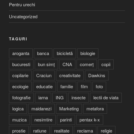
Pentru urechi
Uncategorized
TAGURI
aroganta
banca
bicicletă
biologie
bucuresti
bun simț
CNA
comerț
copii
copilarie
Craciun
creativitate
Dawkins
ecologie
educatie
familie
film
foto
fotografie
iarna
ING
insecte
lectii de viata
logica
maidanezi
Marketing
metafora
muzica
nesimtire
parinti
pentax k-x
prostie
ratiune
realitate
reclama
religie