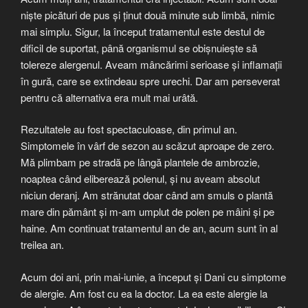
niște picături de pus și ținut două minute sub limbă, nimic
mai simplu. Sigur, la început tratamentul este destul de
dificil de suportat, până organismul se obișnuiește să
tolereze alergenul. Aveam mâncărimi serioase și inflamații
în gură, care se extindeau spre urechi. Dar am perseverat
pentru că alternativa era mult mai urâtă.
Rezultatele au fost spectaculoase, din primul an.
Simptomele în vârf de sezon au scăzut aproape de zero.
Mă plimbam pe stradă pe lângă plantele de ambrozie,
noaptea când eliberează polenul, și nu aveam absolut
niciun deranj. Am strănutat doar când am smuls o plantă
mare din pământ și m-am umplut de polen pe mâini și pe
haine. Am continuat tratamentul an de an, acum sunt în al
treilea an.
Acum doi ani, prin mai-iunie, a început și Dani cu simptome
de alergie. Am fost cu ea la doctor. La ea este alergie la