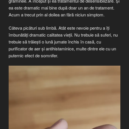
graminee. A început și ea tratamentul de desensibilizare. Și
ea este dramatic mai bine după doar un an de tratament.
Acum a trecut prin al doilea an fără niciun simptom.
Câteva picături sub limbă. Atât este nevoie pentru a îți
îmbunătăți dramatic calitatea vieții. Nu trebuie să suferi, nu
trebuie să trăiești o lună jumate închis în casă, cu
purificator de aer și antihistaminice, multe dintre ele cu un
puternic efect de somnifer.