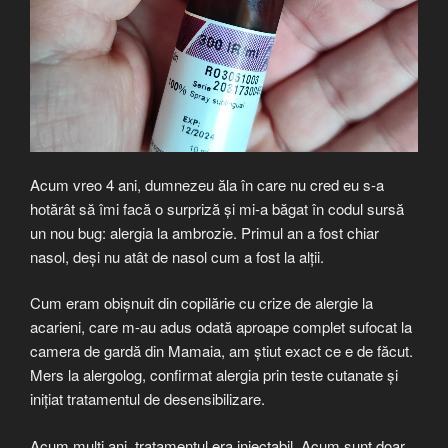
Acum vreo 4 ani, dumnezeu ăla în care nu cred eu s-a
hotărât să îmi facă o surpriză și mi-a băgat în codul sursă
un nou bug: alergia la ambrozie. Primul an a fost chiar
nasol, deși nu atât de nasol cum a fost la alții.
Cum eram obișnuit din copilărie cu crize de alergie la
acarieni, care m-au adus odată aproape complet sufocat la
camera de gardă din Mamaia, am știut exact ce e de făcut.
Mers la alergolog, confirmat alergia prin teste cutanate și
inițiat tratamentul de desensibilizare.
Acum mulți ani, tratamentul era injectabil. Acum sunt doar