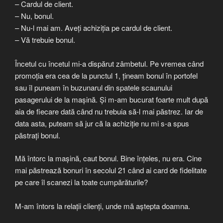
– Cardul de client.
– Nu, bonul.
– Nu-l mai am. Aveți achiziția pe cardul de client.
– Vă trebuie bonul.
Încetul cu încetul mi-a dispărut zâmbetul. Pe vremea când
promoția era cea de la punctul 1, țineam bonul în portofel
sau îl puneam în buzunarul din spatele scaunului
pasagerului de la mașină. Și m-am bucurat foarte mult după
aia de fiecare dată când nu trebuia să-l mai păstrez. Iar de
data asta, puteam să jur că la achiziție nu mi s-a spus
păstrați bonul.
Mă întorc la mașină, caut bonul. Bine înțeles, nu era. Cine
mai păstrează bonuri în secolul 21 când ai card de fidelitate
pe care îl scanezi la toate cumpărăturile?
M-am întors la relații clienți, unde mă aștepta doamna.