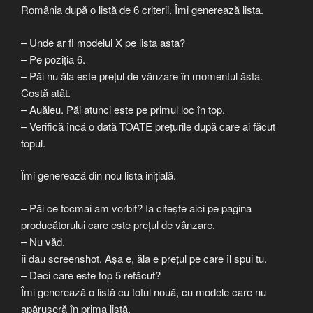
România după o listă de 6 criterii. Îmi generează lista.
– Unde ar fi modelul X pe lista asta?
– Pe poziția 6.
– Păi nu ăla este prețul de vânzare în momentul ăsta.
Costă atât.
– Auăleu. Păi atunci este pe primul loc în top.
– Verifică încă o dată TOATE prețurile după care ai făcut
topul.
Îmi generează din nou lista inițială.
– Păi ce tocmai am vorbit? Ia citește aici pe pagina
producătorului care este prețul de vânzare.
– Nu văd.
îi dau screenshot. Așa e, ăla e prețul pe care îl spui tu.
– Deci care este top 5 refăcut?
Îmi generează o listă cu totul nouă, cu modele care nu
apăruseră în prima listă.