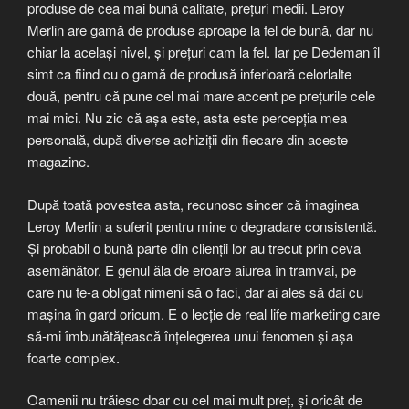
produse de cea mai bună calitate, prețuri medii. Leroy
Merlin are gamă de produse aproape la fel de bună, dar nu
chiar la același nivel, și prețuri cam la fel. Iar pe Dedeman îl
simt ca fiind cu o gamă de produsă inferioară celorlalte
două, pentru că pune cel mai mare accent pe prețurile cele
mai mici. Nu zic că așa este, asta este percepția mea
personală, după diverse achiziții din fiecare din aceste
magazine.
După toată povestea asta, recunosc sincer că imaginea
Leroy Merlin a suferit pentru mine o degradare consistentă.
Și probabil o bună parte din clienții lor au trecut prin ceva
asemănător. E genul ăla de eroare aiurea în tramvai, pe
care nu te-a obligat nimeni să o faci, dar ai ales să dai cu
mașina în gard oricum. E o lecție de real life marketing care
să-mi îmbunătățească înțelegerea unui fenomen și așa
foarte complex.
Oamenii nu trăiesc doar cu cel mai mult preț, și oricât de