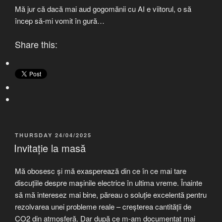
Mă jur că dacă mai aud gogomănii cu AI e viitorul, o să
încep să-mi vomit în gură…
Share this:
POSTED
THURSDAY 24/04/2025
ON
Invitație la masă
Mă obosesc și mă exasperează din ce în ce mai tare
discuțiile despre mașinile electrice în ultima vreme. Înainte
să mă interesez mai bine, păreau o soluție excelentă pentru
rezolvarea unei probleme reale – creșterea cantității de
CO2 din atmosferă. Dar după ce m-am documentat mai