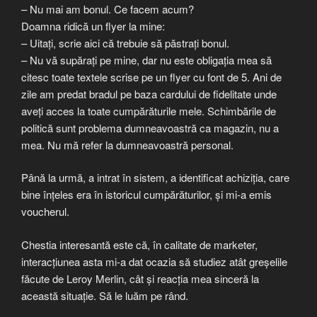
– Nu mai am bonul. Ce facem acum?
Doamna ridică un flyer la mine:
– Uitați, scrie aici că trebuie să păstrați bonul.
– Nu vă supărați pe mine, dar nu este obligația mea să
citesc toate textele scrise pe un flyer cu font de 5. Ani de
zile am predat bradul pe baza cardului de fidelitate unde
aveți acces la toate cumpărăturile mele. Schimbările de
politică sunt problema dumneavoastră ca magazin, nu a
mea. Nu mă refer la dumneavoastră personal.
Până la urmă, a intrat în sistem, a identificat achiziția, care
bine înțeles era în istoricul cumpărăturilor, și mi-a emis
voucherul.
Chestia interesantă este că, în calitate de marketer,
interacțiunea asta mi-a dat ocazia să studiez atât greșelile
făcute de Leroy Merlin, cât și reacția mea sinceră la
această situație. Să le luăm pe rând.