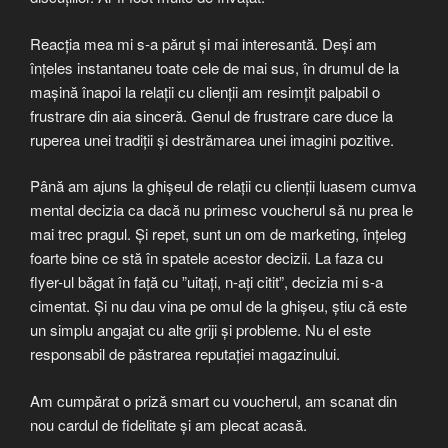
Reacția mea mi s-a părut și mai interesantă. Deși am
înțeles instantaneu toate cele de mai sus, în drumul de la
mașină înapoi la relații cu clienții am resimțit palpabil o
frustrare din aia sinceră. Genul de frustrare care duce la
ruperea unei tradiții și destrămarea unei imagini pozitive.
Până am ajuns la ghișeul de relații cu clienții luasem cumva
mental decizia ca dacă nu primesc voucherul să nu prea le
mai trec pragul. Și repet, sunt un om de marketing, înțeleg
foarte bine ce stă în spatele acestor decizii. La faza cu
flyer-ul băgat în față cu ”uitați, n-ați citit”, decizia mi s-a
cimentat. Și nu dau vina pe omul de la ghișeu, știu că este
un simplu angajat cu alte griji și probleme. Nu el este
responsabil de păstrarea reputației magazinului.
Am cumpărat o priză smart cu voucherul, am scanat din
nou cardul de fidelitate și am plecat acasă.