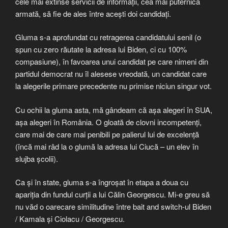
cele mai extinse servicii de informații, cea mai puternică
armată, să fie de ales între acești doi candidați.
Gluma s-a aprofundat cu retragerea candidatului senil (o
spun cu zero răutate la adresa lui Biden, ci cu 100%
compasiune), în favoarea unui candidat pe care nimeni din
partidul democrat nu îl alesese vreodată, un candidat care
la alegerile primare precedente nu primise niciun singur vot.
Cu ochii la gluma asta, mă gândeam că așa alegeri în SUA,
așa alegeri în România. O gloată de clovni incompetenți,
care mai de care mai penibili pe palierul lui de excelență
(încă mai râd la o glumă la adresa lui Ciucă – un elev în
slujba școlii).
Ca și în state, gluma s-a îngroșat în etapa a doua cu
apariția din fundul curții a lui Călin Georgescu. Mi-e greu să
nu văd o oarecare similitudine între bait and switch-ul Biden
/ Kamala și Ciolacu / Georgescu.