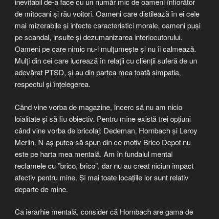
inevitabil de-a face cu un număr mic de oameni înfiorător
de mitocani și rău voitori. Oameni care distilează în ei cele
mai mizerabile și infecte caracteristici morale, oameni puși
pe scandal, insulte și dezumanizarea interlocutorului.
Oameni pe care nimic nu-i mulțumește și nu îi calmează.
Mulți din cei care lucrează în relații cu clienții suferă de un
adevărat PTSD, și au din partea mea toată simpatia,
respectul și înțelegerea.
Când vine vorba de magazine, încerc să nu am nicio
loialitate și să fiu obiectiv. Pentru mine există trei opțiuni
când vine vorba de bricolaj: Dedeman, Hornbach și Leroy
Merlin. N-aș putea să spun din ce motiv Brico Depot nu
este pe harta mea mentală. Am în fundalul mental
reclamele cu ”brico, brico”, dar nu au creat niciun impact
afectiv pentru mine. Și mai toate locațiile lor sunt relativ
departe de mine.
Ca ierarhie mentală, consider că Hornbach are gama de