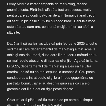
Leroy Merlin a iterat campania de marketing, făcând
anumite teste. Fără îndoială că a fost un succes, motiv
pentru care au continuat-o an de an. Numai că anul trecut
au sărit un pic calul cu ”vino cu orice brad”. Bănuiala mea
este că s-au cam ars, pentru că mulți profitori au sărit la
plăcinte.
Dacă ar fi să pariez, aș zice că prin februarie 2025 a fost o
ședință în care departamentul de marketing a fost scos la
tablă și tras de urechi, după care li s-au cerut măsuri să nu
se mai repete abuzurile din partea clienților. Așa că în iarna
lui 2025, departamentul de marketing a ales să fie ultra
ortodox, ca să nu se mai expună la urecheală. Sau poate
conducerea a intrat peste ei și le-a impus gogomănia cu
păstratul bonului, iar ei au deschis gura să zică că e o
greșeală dar li s-a dat cu rigla peste degete.
Chiar mi-ar fi plăcut să fiu musca de pe perete în timpul
discuțiilor. Ar fi fost multe de învățat.