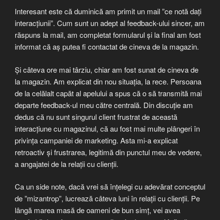
Interesant este că duminică am primit un mail ”ce notă dați
interacțiunii”. Cum sunt un adept al feedback-ului sincer, am
răspuns la mail, am completat formularul și la final am fost
informat că aș putea fi contactat de cineva de la magazin.
Și câteva ore mai târziu, chiar am fost sunat de cineva de
la magazin. Am explicat din nou situația, la rece. Persoana
de la celălalt capăt al apelului a spus că o să transmită mai
departe feedback-ul meu către centrală. Din discuție am
dedus că nu sunt singurul client frustrat de această
interacțiune cu magazinul, că au fost mai multe plângeri în
privința campaniei de marketing. Asta mi-a explicat
retroactiv și frustrarea, legitimă din punctul meu de vedere,
a angajatei de la relații cu clienții.
Ca un side note, dacă vrei să înțelegi cu adevărat conceptul
de ”mizantrop”, lucrează câteva luni în relații cu clienții. Pe
lângă marea masă de oameni de bun simț, vei avea