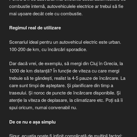
combustie internă, autovehiculele electrice ar trebui să fie
mai ușoare decât cele cu combustie.
Regimul real de utilizare
Scenariul ideal pentru un autovehicul electric este urban.
100-200 de km, cu încărcări sporadice.
Dar dacă vrei, de exemplu, să mergi din Cluj în Grecia, la
1200 de km distanță? În funcție de viteza cu care mergi
trebuie să te gândești, realist la 4-5 pauze de încărcare. La
care sunt timpi de așteptare. Și planificare din timp a
traseului. Și noroc de puncte de încărcare disponibile. Și
atenție la viteza de deplasare, la climatizare etc. Poți să îi
spui oricum, numai convenabil nu.
De ce nu e așa simplu
Sigur, ecuația poate fi infinit complicată de multipli factori: