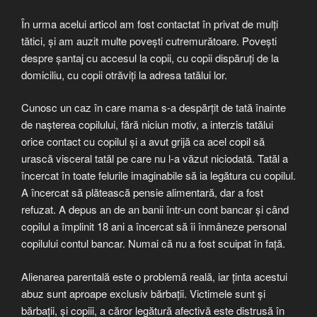
În urma acelui articol am fost contactat în privat de mulți
tătici, și am auzit multe povești cutremurătoare. Povești
despre șantaj cu accesul la copii, cu copii dispăruți de la
domiciliu, cu copii otrăviți la adresa tatălui lor.
Cunosc un caz în care mama s-a despărțit de tată înainte
de nașterea copilului, fără niciun motiv, a interzis tatălui
orice contact cu copilul și a avut grijă ca acel copil să
urască visceral tatăl pe care nu l-a văzut niciodată. Tatăl a
încercat în toate felurile imaginabile să ia legătura cu copilul.
A încercat să plătească pensie alimentară, dar a fost
refuzat. A depus an de an banii într-un cont bancar și când
copilul a împlinit 18 ani a încercat să îi înmâneze personal
copilului contul bancar. Numai că nu a fost scuipat în față.
Alienarea parentală este o problemă reală, iar ținta acestui
abuz sunt aproape exclusiv bărbații. Victimele sunt și
bărbații, și copiii, a căror legătură afectivă este distrusă în