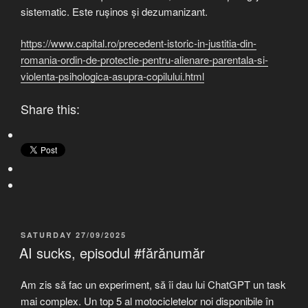
sistematic. Este rușinos și dezumanizant.
https://www.capital.ro/precedent-istoric-in-justitia-din-
romania-ordin-de-protectie-pentru-alienare-parentala-si-
violenta-psihologica-asupra-copilului.html
Share this:
POSTED
SATURDAY 27/09/2025
ON
AI sucks, episodul #fărănumăr
Am zis să fac un experiment, să îi dau lui ChatGPT un task
mai complex. Un top 5 al motocicletelor noi disponibile în