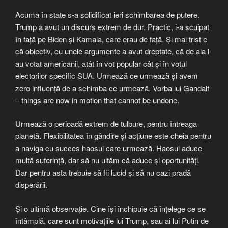
Acuma în state s-a solidificat ieri schimbarea de putere.
Trump a avut un discurs extrem de dur. Practic, i-a scuipat
în față pe Biden și Kamala, care erau de față. Și mai trist e
că obiectiv, cu unele argumente a avut dreptate, că de aia l-
au votat americanii, atât în vot popular cât și în votul
electorilor specific SUA. Urmează ce urmează și avem
zero influență de a schimba ce urmează. Vorba lui Gandalf
– things are now in motion that cannot be undone.
Urmează o perioadă extrem de tulbure, pentru întreaga
planetă. Flexibilitatea în gândire și acțiune este cheia pentru
a naviga cu succes haosul care urmează. Haosul aduce
multă suferință, dar să nu uităm că aduce și oportunități.
Dar pentru asta trebuie să fii lucid și să nu cazi pradă
disperării.
Și o ultimă observație. Cine își închipuie că înțelege ce se
întâmplă, care sunt motivațiile lui Trump, sau ai lui Putin de