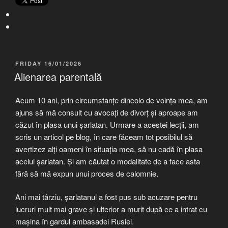
POSTED
FRIDAY 16/01/2026
ON
Alienarea parentală
Acum 10 ani, prin circumstanțe dincolo de voința mea, am
ajuns să mă consult cu avocați de divorț și aproape am
căzut în plasa unui șarlatan. Urmare a acestei lecții, am
scris un articol pe blog, în care făceam tot posibilul să
avertizez alți oameni în situația mea, să nu cadă în plasa
acelui șarlatan. Și am căutat o modalitate de a face asta
fără să mă expun unui proces de calomnie.
Ani mai târziu, șarlatanul a fost pus sub acuzare pentru
lucruri mult mai grave și ulterior a murit după ce a intrat cu
mașina în gardul ambasadei Rusiei.