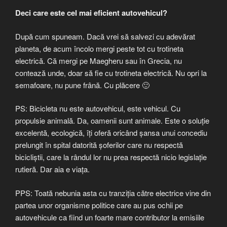
Deci care este cel mai eficient autovehicul?
După cum spuneam. Dacă vrei să salvezi cu adevărat
planeta, de acum încolo mergi peste tot cu trotineta
electrică. Că mergi pe Maegheru sau în Grecia, nu
contează unde, doar să fie cu trotineta electrică. Nu opri la
semafoare, nu pune frână. Cu plăcere 🙂
PS: Bicicleta nu este autovehicul, este vehicul. Cu
propulsie animală. Da, oamenii sunt animale. Este o soluție
excelentă, ecologică, îți oferă oricând șansa unui concediu
prelungit în spital datorită șoferilor care nu respectă
bicicliștii, care la rândul lor nu prea respectă nicio legislație
rutieră. Dar aia e viața.
PPS: Toată nebunia asta cu tranziția către electrice vine din
partea unor organisme politice care au pus ochii pe
autovehicule ca fiind un foarte mare contributor la emisiile