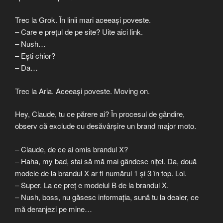
Trec la Grok. În linii mari aceeași poveste.
– Care e prețul de pe site? Uite aici link.
– Nush…
– Ești chior?
– Da…
Trec la Aria. Aceeași poveste. Moving on.
Hey, Claude, tu ce părere ai? În procesul de gândire,
observ că exclude cu desăvârșire un brand major moto.
– Claude, de ce ai omis brandul X?
– Haha, my bad, stai să mă mai gândesc nițel. Da, două
modele de la brandul X ar fi numărul 1 și 3 în top. Lol.
– Super. La ce preț e modelul B de la brandul X.
– Nush, boss, nu găsesc informația, sună tu la dealer, ce
mă deranjezi pe mine…