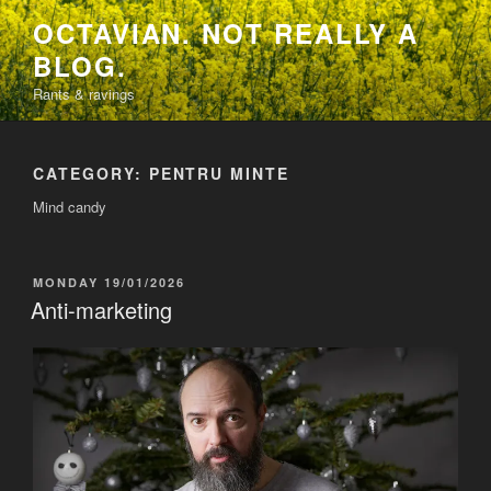
Skip
OCTAVIAN. NOT REALLY A
to
BLOG.
content
Rants & ravings
CATEGORY:
PENTRU MINTE
Mind candy
POSTED
MONDAY 19/01/2026
ON
Anti-marketing