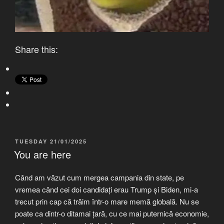
Share this:
POSTED
TUESDAY 21/01/2025
ON
You are here
Când am văzut cum mergea campania din state, pe
vremea când cei doi candidați erau Trump și Biden, mi-a
trecut prin cap că trăim într-o mare memă globală. Nu se
poate ca dintr-o ditamai țară, cu ce mai puternică economie,