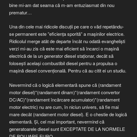
bine mi-am dat seama că m-am entuziasmat din nou
prematur…
Una din cele mai ridicole discuții pe care o văd repetându-
se permanent este ”eficiența sporită” a mașinilor electrice.
Ridicolul merge atât de departe încât nu odată evangheliști
verzi mi-au zis că este mai eficient să încarci o mașină
electrică de la un generator diesel staționar, decât să
folosești același combustibil diesel pentru a propulsa o
mașină diesel convențională. Pentru că au citit ei un studiu.
Nevermind că o logică elementară spune că (randament
motor diesel)*(randament dinam)*(randament convertor
DC/AC)*(randament încărcare acumulator)*(randament
motor electric) nu are cum, în niciun univers, să fie mai
mare decât (randament motor diesel). E o chestie de logică
elementară. Și, cel mai important, nevermind că
generatoarele diesel sunt EXCEPTATE DE LA NORMELE
DE POLUARE EURO.