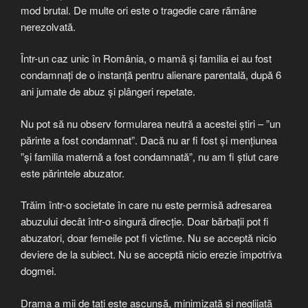
mod brutal. De multe ori este o tragedie care rămâne
nerezolvată.
Într-un caz unic în România, o mamă și familia ei au fost
condamnați de o instanță pentru alienare parentală, după 6
ani jumate de abuz și plângeri repetate.
Nu pot să nu observ formularea neutră a acestei știri – ”un
părinte a fost condamnat”. Dacă nu ar fi fost și mențiunea
”și familia maternă a fost condamnată”, nu am fi știut care
este părintele abuzator.
Trăim într-o societate în care nu este permisă adresarea
abuzului decât într-o singură direcție. Doar bărbații pot fi
abuzatori, doar femeile pot fi victime. Nu se acceptă nicio
deviere de la subiect. Nu se acceptă nicio erezie împotriva
dogmei.
Drama a mii de tați este ascunsă, minimizată și neglijată