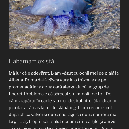
Habarnam există
Mă jur că e adevărat. L-am văzut cu ochii mei pe plajă la
Albena. Prima dată căsca gura la o trăznaie de pe
promenadă iar a doua oară alerga după un grup de
tinerei. Problema e că săracul s-a ramolit de tot. De
când a apărut în carte s-a mai deșirat nițel (dar doar un
pic) dar a rămas la fel de slăbănog. L-am recunoscut
după chica vâlvoi și după nădragii cu două numere mai
largi. L-aș fi oprit să-l salut dar am citit cărțile și am zis
că mai bine nu, poate primesc una între ochi… A, și a