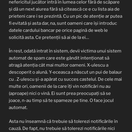
nefericitul jucător intră în lumea celor fără de scăpare
și dă un next aiurea fără să citească ce e cu lista aia de
prieteni care i se prezintă. Cu un pic de atenție ar putea
fi evitată și asta dar, na, sunt oameni care își introduc
datele cardului bancar pe orice pagină de web le
solicită asta. Ce pretenții să ai de la ei…
În rest, odată intrat în sistem, devii victima unui sistem
automat de spam care este gândit intenționat să
atragă atenția cât mai multor oameni. X-ulescu a
descoperit o alună. Y-eceasca a născut un pui de balaur
cu . Z-ulescu și-a apărat cu succes castelul. De cele mai
multe ori, oamenii de la care îți vin notificări nu au
(aproape) nici o vină. Ei sunt prea preocupați să se
joace, n-au timp să te spameze pe tine. O face jocul
automat.
Asta nu înseamnă că trebuie să tolerezi notificările în
cauză. De fapt, nu trebuie să tolerezi notificările nici