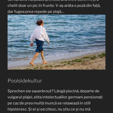
chelit doar un pic în frunte. V-aș arăta o poză din față,
dar fugea prea repede pe plajă…
Poolsidekultur
Sprechen sie sauerkrout? Lângă piscină, departe de
vulgarul plajei, elita intelectualilor germani pensionați
pe caz de prea multă muncă se relaxează în still
hipsteresc. Și el și ea citesc, nu știu ce și nu mă