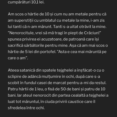
cumpărături 10,1 lei.
Am scos o hârtie de 10 și cum nu am metale pentru că
am superstiții cu umblatul cu metale la mine, i-am zis
lui tanti că n-am mărunt. Tanti s-a uitat otrăvit la mine.
”Nenorocitule, vrei să mă tragi în piept de Crăciun!”
spunea privirea ei acuzatoare, de patroană care își
sacrifică sărbătorile pentru mine. Așa că am mai scos o
hârtie de 5 lei din portofel. ”Asta e cea mai măruntă pe
care o am”.
Ateea satanică din spatele tejghelei a înșfăcat-o cu o
sclipire de adâncă mulțumire în ochi, după care s-a
scobit în fundul casei de marcat pentru a-mi da restul.
Patru hârtii de 1 leu, o fisă de 50 de bani și patru de 10
bani. Iar ateul nenorocit din partea cealaltă a tejghelei a
luat tot măruntul, în ciuda privirii caustice care îl
sfredelea între ochi.