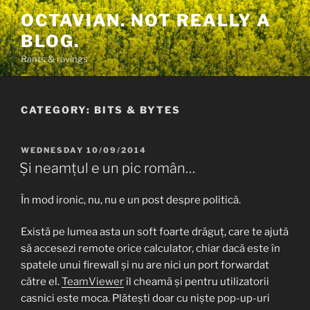
Skip
OCTAVIAN. NOT REALLY A
to
BLOG.
content
Rants & ravings
CATEGORY:
BITS & BYTES
POSTED
WEDNESDAY 10/09/2014
ON
Și neamțul e un pic român…
În mod ironic, nu, nu e un post despre politică.
Există pe lumea asta un soft foarte drăguț, care te ajută
să accesezi remote orice calculator, chiar dacă este în
spatele unui firewall și nu are nici un port forwardat
către el.
TeamViewer
îl cheamă și pentru utilizatorii
casnici este moca. Plătești doar cu niște pop-up-uri