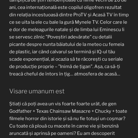
ani, cea internațională este copilul oligofren rezultat
din relația incestuoasă dintre ProTV și Acasă TV în timp
ce se uita la ele cu bale la gură Mynele TV. Celor care le
e dor de meleagurile natale și de limba lui Eminescu li
se servesc zilnic ”Poveștiri adevărate” cu detalii
picante despre nunta băiatului de la meteo cu femeia
de plastic, iar când calvarul se termină și IQ-ul tău
scade exponențial, ai ocazia să te răcorești cu seriale
de producție proprie – ”Inimă de țigan”. Așa, ca să-ți
treacă cheful de întors în țig… atmosfera de acasă…
Visare umanum est
Știați că poți avea un vis foarte foarte urât, de gen
Godfather + Texas Chainsaw Masacre + Chucky + toate
filmele horror din istorie și să nu fie totuși un coșmar?
Cu toate că plouă cu macete în carne vie și benzină
aruncată și aprinsă pe oameni? Eu am descoperit