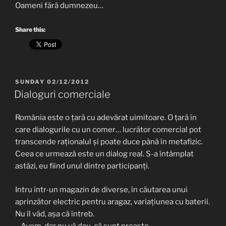
Oameni fără dumnezeu…
Share this:
POSTED
SUNDAY 02/12/2012
ON
Dialoguri comerciale
România este o țară cu adevărat uimitoare. O țară în
care dialogurile cu un comer… lucrător comercial pot
transcende raționalul și poate duce până în metafizic.
Ceea ce urmează este un dialog real. S-a întâmplat
astăzi, eu fiind unul dintre participanți.
Intru într-un magazin de diverse, în căutarea unui
aprinzător electric pentru aragaz, variațiunea cu baterii.
Nu îl văd, așa că întreb.
– Avem, dar nu vă dau, că sunt proaste.