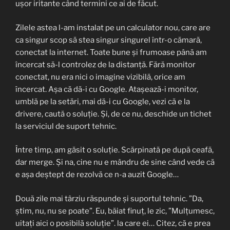
ușor iritante când termini ce ai de făcut.
Zilele astea l-am instalat pe un calculator nou, care are
ca singur scop să stea singur singurel într-o cămară,
conectat la internet. Toate bune și frumoase până am
încercat să-l controlez de la distanță. Fără monitor
conectat, nu era nici o imagine vizibilă, orice am
încercat. Așa că dă-i cu Google. Atașează-i monitor,
umblă pe la setări, mai dă-i cu Google, vezi că e la
drivere, caută o soluție. Și, de ce nu, deschide un tichet
la serviciul de suport tehnic.
Între timp, am găsit o soluție. Scărpinată pe după ceafă,
dar merge. Și na, cine nu e mândru de sine când vede că
e așa deștept de rezolvă ce n-a auzit Google…
Două zile mai târziu răspunde și suportul tehnic. ”Da,
știm, nu, nu se poate”. Eu, băiat finuț, le zic, ”Mulțumesc,
uitați aici o posibilă soluție”. la care ei… Citez, că e prea