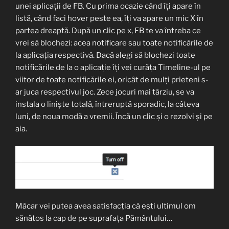
unei aplicații de FB. Cu prima ocazie când îți apare în
listă, când faci hover peste ea, îți va apare un mic X în
partea dreaptă. După un clic pe x, FB te va întreba ce
vrei să blochezi: acea notificare sau toate notificările de
la aplicația respectivă. Dacă alegi să blochezi toate
notificările de la o aplicație îți vei curăța Timeline-ul pe
viitor de toate notificările ei, oricât de mulți prieteni s-
ar juca respectivul joc. Zece jocuri mai târziu, se va
instala o liniște totală, întreruptă sporadic, la câteva
luni, de noua modă a vremii. Încă un clic și o rezolvi și pe
aia.
Măcar vei putea avea satisfacția că ești ultimul om
sănătos la cap de pe suprafața Pământului…