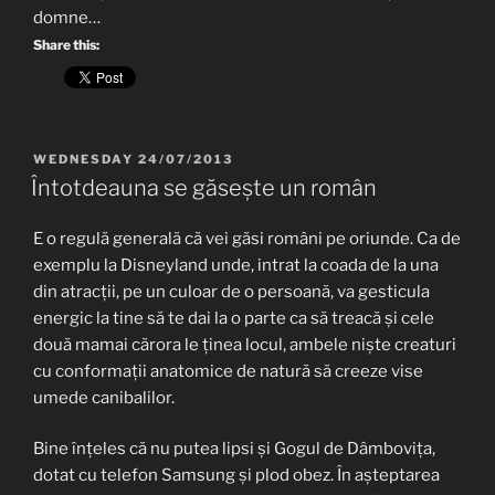
domne…
Share this:
POSTED
WEDNESDAY 24/07/2013
ON
Întotdeauna se găsește un român
E o regulă generală că vei găsi români pe oriunde. Ca de
exemplu la Disneyland unde, intrat la coada de la una
din atracții, pe un culoar de o persoană, va gesticula
energic la tine să te dai la o parte ca să treacă și cele
două mamai cărora le ținea locul, ambele niște creaturi
cu conformații anatomice de natură să creeze vise
umede canibalilor.
Bine înțeles că nu putea lipsi și Gogul de Dâmbovița,
dotat cu telefon Samsung și plod obez. În așteptarea