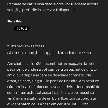
Rămâne de văzut însă data la care vor fi lansate aceste
soluții și prețurile la care vor fi disponibile.
Share this:
POSTED
TUESDAY 25/12/2012
ON
Ateii sunt niște păgâni fără dumnezeu
Am căutat astăzi (25 decembrie) un magazin de atei
păcătoși de unde să pot cumpăra un pachet de unt. L-
am dibuit după ușa care se deschidea frenetic. Nu
eram, se pare, singurul în pană de una alta. Am ochit ce
căutam în vitrină, dar cum aveam privirea încețoșată de
somn (l-am așteptat aseară până târziu pe moșul să
vină) m-am agățat și de un Burn (băutură cu conotații
evident satanice). La casă am cerut și untul. Total