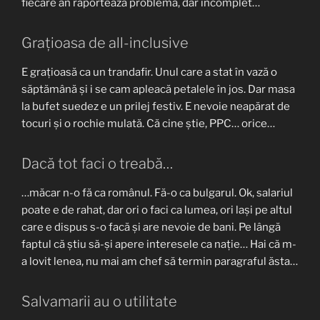
fiecare an raportează problema, dar incomplet…
Grațioasa de all-inclusive
E grațioasă ca un trandafir. Unul care a stat în vază o
săptămână și i se cam apleacă petalele în jos. Dar masa
la bufet suedez e un prilej festiv. E nevoie neapărat de
tocuri și o rochie mulată. Că cine știe, PPC… orice…
Dacă tot faci o treabă…
…măcar n-o fă ca românul. Fă-o ca bulgarul. Ok, salariul
poate e de rahat, dar ori o faci ca lumea, ori lași pe altul
care e dispus s-o facă și are nevoie de bani. Pe lângă
faptul că știu să-și apere interesele ca nație… Hai că m-
a lovit lenea, nu mai am chef să termin paragraful ăsta…
Salvamarii au o utilitate