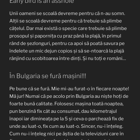
Early bird is an asshole
Unii oameni se scoală devreme pentru că n-au somn.
Alții se scoală devreme pentru că trebuie să plimbe
cățelul. Dar mai există o specie care trebuie să plimbe
prosopul și papornița cu praz până la plajă, în primul
rând de șezlonguri, pentru ca apoi să poată savura pe
îndelete un mic dejun copios și să se-ntoarcă la plajă
rânjind cu scobitoarea între dinți. Și nu toți e români…
În Bulgaria se fură mașini!!!
Pe bune că se fură. Mie mi-au furat-o în fiecare noapte!
Mă jur! Numai că pe acolo prin Bulgaria au niște hoți de
foarte bună calitate. Folosesc mașina toată noaptea,
pun benzină fix cât au consumat, dau kilometrajul
înapoi iar dimineața pe la 5 și ceva o parchează fix de
unde au luat-o, fix cum au luat-o. Sincer, nu-i înțeleg.
Cum nu-i înțeleg nici pe ăștia de la televiziuni care în