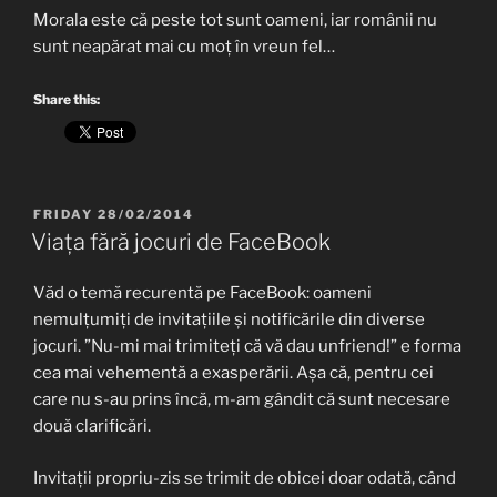
Morala este că peste tot sunt oameni, iar românii nu
sunt neapărat mai cu moț în vreun fel…
Share this:
POSTED
FRIDAY 28/02/2014
ON
Viața fără jocuri de FaceBook
Văd o temă recurentă pe FaceBook: oameni
nemulțumiți de invitațiile și notificările din diverse
jocuri. ”Nu-mi mai trimiteți că vă dau unfriend!” e forma
cea mai vehementă a exasperării. Așa că, pentru cei
care nu s-au prins încă, m-am gândit că sunt necesare
două clarificări.
Invitații propriu-zis se trimit de obicei doar odată, când