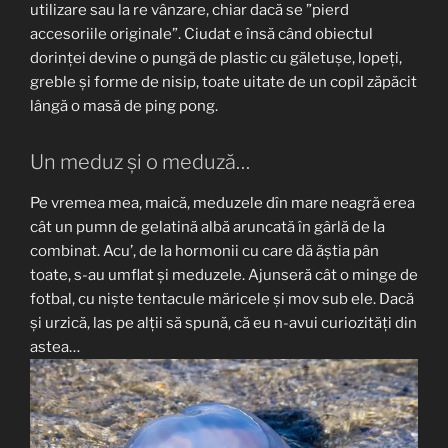
utilizare sau la re vânzare, chiar dacă se ”pierd
accesoriile originale”. Ciudat e însă când obiectul
dorinței devine o pungă de plastic cu găletușe, lopeți,
greble și forme de nisip, toate uitate de un copil zăpăcit
lângă o masă de ping pong.
Un meduz și o meduză…
Pe vremea mea, maică, meduzele dîn mare neagră erea
cât un pumn de gelatină albă aruncată în gârlă de la
combinat. Acu’, de la hormonii cu care dă ăștia pân
toate, s-au umflat și meduzele. Ajunseră cât o minge de
fotbal, cu niște tentacule măricele și mov sub ele. Dacă
și urzică, las pe alții să spună, că eu n-avui curiozități din
astea…