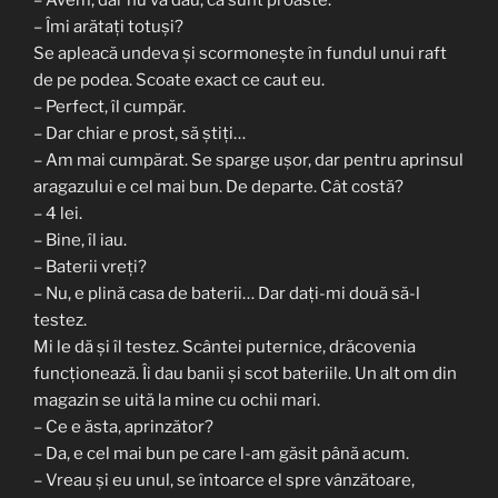
– Îmi arătați totuși?
Se apleacă undeva și scormonește în fundul unui raft
de pe podea. Scoate exact ce caut eu.
– Perfect, îl cumpăr.
– Dar chiar e prost, să știți…
– Am mai cumpărat. Se sparge ușor, dar pentru aprinsul
aragazului e cel mai bun. De departe. Cât costă?
– 4 lei.
– Bine, îl iau.
– Baterii vreți?
– Nu, e plină casa de baterii… Dar dați-mi două să-l
testez.
Mi le dă și îl testez. Scântei puternice, drăcovenia
funcționează. Îi dau banii și scot bateriile. Un alt om din
magazin se uită la mine cu ochii mari.
– Ce e ăsta, aprinzător?
– Da, e cel mai bun pe care l-am găsit până acum.
– Vreau și eu unul, se întoarce el spre vânzătoare,