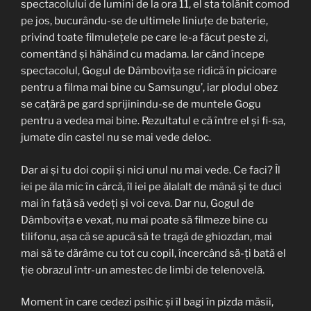
spectacolului de lumini de la ora 11, el sta tolănit comod
pe jos, bucurându-se de ultimele liniuțe de baterie,
privind toate filmulețele pe care le-a făcut peste zi,
comentând și hăhăind cu madama. Iar când începe
spectacolul, Gogul de Dâmbovița se ridică în picioare
pentru a filma mai bine cu Samsungu’, iar plodul obez
se cațără pe gard sprijinindu-se de muntele Gogu
pentru a vedea mai bine. Rezultatul e că între el și fi-sa,
jumate din castel nu se mai vede deloc.
Dar ai și tu doi copii și nici unul nu mai vede. Ce faci? Îl
iei pe ăla mic în cârcă, îl iei pe ălalalt de mână și te duci
mai în față să vedeți și voi ceva. Dar nu, Gogul de
Dâmbovița e vexat, nu mai poate să filmeze bine cu
tilifonu, așa că se apucă să te tragă de ghiozdan, mai
mai să te dărâme cu tot cu copil, încercând să-ți bată el
ție obrazul într-un amestec de limbi de telenovelă.
Moment în care cedezi psihic și îl bagi în pizda măsii,