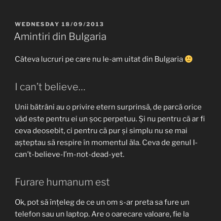
POSTED
WEDNESDAY 18/09/2013
ON
Amintiri din Bulgaria
Câteva lucruri pe care nu le-am uitat din Bulgaria
I can’t believe…
Unii bătrâni au o privire etern surprinsă, de parcă orice
văd este pentru ei un șoc perpetuu. Și nu pentru că ar fi
ceva deosebit, ci pentru că pur și simplu nu se mai
așteptau să respire în momentul ăla. Ceva de genul I-
can’t-believe-I’m-not-dead-yet.
Furare humanum est
Ok, pot să înțeleg de ce un om s-ar preta sa fure un
telefon sau un laptop. Are o oarecare valoare, fie la