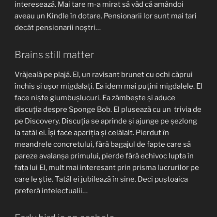
interesează. Mai tare m-a mirat să văd că amândoi
aveau un Kindle în dotare. Pensionarii lor sunt mai tari
decât pensionarii noștri…
Brains still matter
Vrăjeală pe plajă. El, un ravisant brunet cu ochi căprui
închis și ușor migdalați. Ea idem mai puțini migdalele. El
face niște giumbușlucuri. Ea zâmbește și aduce
discuția despre Sponge Bob. El plusează cu un trivia de
pe Discovery. Discuția se aprinde și ajunge pe șezlong
la tatăl ei. Își face apariția și celălalt. Pierdut în
meandrele concretului, fără bagajul de fapte care să
pareze avalanșa primului, pierde fără echivoc lupta în
fața lui El, mult mai interesant prin prisma lucrurilor pe
care le știe. Tatăl ei jubilează în sine. Deci puștoaica
preferă intelectualii…