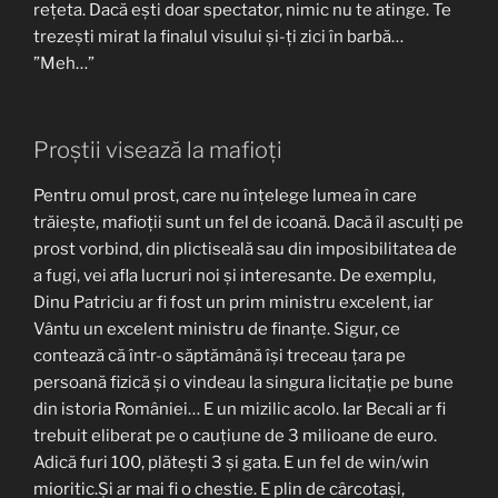
rețeta. Dacă ești doar spectator, nimic nu te atinge. Te
trezești mirat la finalul visului și-ți zici în barbă…
”Meh…”
Proștii visează la mafioți
Pentru omul prost, care nu înțelege lumea în care
trăiește, mafioții sunt un fel de icoană. Dacă îl asculți pe
prost vorbind, din plictiseală sau din imposibilitatea de
a fugi, vei afla lucruri noi și interesante. De exemplu,
Dinu Patriciu ar fi fost un prim ministru excelent, iar
Vântu un excelent ministru de finanțe. Sigur, ce
contează că într-o săptămână își treceau țara pe
persoană fizică și o vindeau la singura licitație pe bune
din istoria României… E un mizilic acolo. Iar Becali ar fi
trebuit eliberat pe o cauțiune de 3 milioane de euro.
Adică furi 100, plătești 3 și gata. E un fel de win/win
mioritic.Și ar mai fi o chestie. E plin de cârcotași,