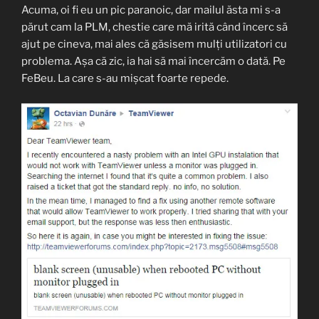
Acuma, oi fi eu un pic paranoic, dar mailul ăsta mi s-a
părut cam la PLM, chestie care mă irită când încerc să
ajut pe cineva, mai ales că găsisem mulți utilizatori cu
problema. Așa că zic, ia hai să mai încercăm o dată. Pe
FeBeu. La care s-au mișcat foarte repede.