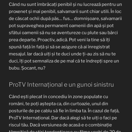
Când nu sunt îmbrăcați penibil și nu lucrează pentru un
proxenet și mai penibil, salvamarii sunt chiar utili. În loc
de căscat ochii după păs… fus… domnișoare, salvamarii
pot supraveghea permanent oamenii din apă și pot
sfătui oamenii să nu se aventureze cu plute sau bărci
prea departe. Proactiv, adică. Pot veni la tine să îți
spună față în față și să se asigure că ai înregistrat
mesajul. Iar dacă uiți și te duci unde ți-au zis să nu te
duci, îți pot semnaliza de pe mal că te îndrepți spre un
bubu. Șocant, nu?
ProTV Internațional e un gunoi sinistru
Când ești plecat în concediu în zone populate cu
români, te poți aștepta ca, din curtoazie, unul din
posturile de pe cablu să fie în limba ta. În cazul de față,
ProTV Internațional. Dar dacă alegi să te uiți o faci pe
riscul tău. Dacă versiunea de acasă e o combinație
tâmpițică de știri tendențioase cu filme vechi de 20 de