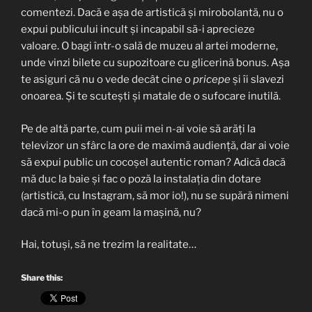
comentezi. Dacă e așa de artistică și mirobolantă, nu o
expui publicului incult și incapabil să-i aprecieze
valoare. O bagi într-o sală de muzeu al artei moderne,
unde vinzi bilete cu supozitoare cu glicerină bonus. Așa
te asiguri că nu o vede decât cine o
pricepe
și îi slavezi
onoarea. Și te scutești și matale de o sufocare inutilă.
Pe de altă parte, cum puii mei n-ai voie să arăți la
televizor un sfârc la ore de maximă audiență, dar ai voie
să expui public un cocoșel autentic roman? Adică dacă
mă duc la baie și fac o poză la instalația din dotare
(artistică, cu Instagram, să mor io!), nu se supără nimeni
dacă mi-o pun în geam la mașină, nu?
Hai, totuși, să ne trezim la realitate…
Share this: