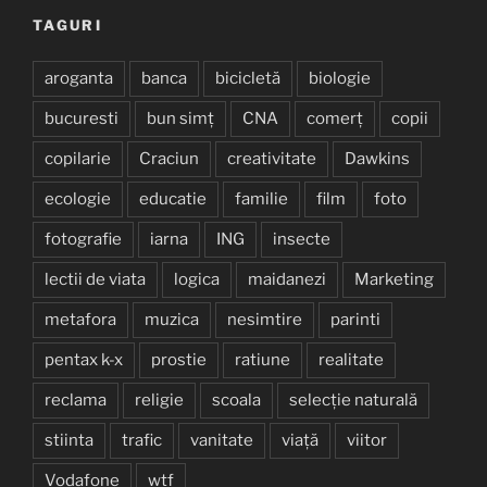
TAGURI
aroganta
banca
bicicletă
biologie
bucuresti
bun simț
CNA
comerț
copii
copilarie
Craciun
creativitate
Dawkins
ecologie
educatie
familie
film
foto
fotografie
iarna
ING
insecte
lectii de viata
logica
maidanezi
Marketing
metafora
muzica
nesimtire
parinti
pentax k-x
prostie
ratiune
realitate
reclama
religie
scoala
selecție naturală
stiinta
trafic
vanitate
viață
viitor
Vodafone
wtf