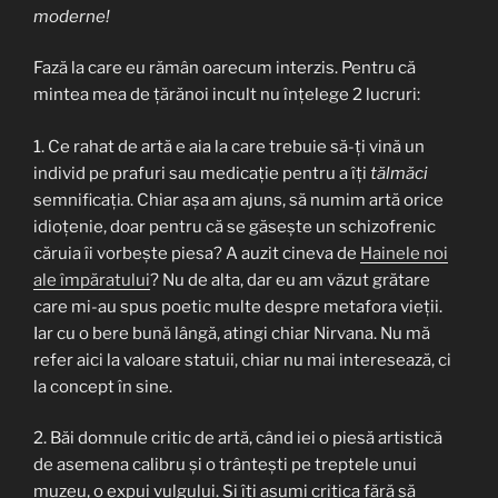
moderne!
Fază la care eu rămân oarecum interzis. Pentru că
mintea mea de țărănoi incult nu înțelege 2 lucruri:
1. Ce rahat de artă e aia la care trebuie să-ți vină un
individ pe prafuri sau medicație pentru a îți
tălmăci
semnificația. Chiar așa am ajuns, să numim artă orice
idioțenie, doar pentru că se găsește un schizofrenic
căruia îi vorbește piesa? A auzit cineva de
Hainele noi
ale împăratului
? Nu de alta, dar eu am văzut grătare
care mi-au spus poetic multe despre metafora vieții.
Iar cu o bere bună lângă, atingi chiar Nirvana. Nu mă
refer aici la valoare statuii, chiar nu mai interesează, ci
la concept în sine.
2. Băi domnule critic de artă, când iei o piesă artistică
de asemena calibru și o trântești pe treptele unui
muzeu, o expui vulgului. Și îți asumi critica fără să