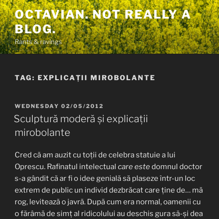
Skip
OCTAVIAN. NOT REALLY A
to
BLOG.
content
Rants & ravings
TAG:
EXPLICAȚII MIROBOLANTE
POSTED
WEDNESDAY 02/05/2012
ON
Sculptură moderă și explicații
mirobolante
Cred că am auzit cu toții de celebra statuie a lui
Oprescu. Rafinatul intelectual
care este
domnul doctor
s-a gândit că ar fi o idee genială să plaseze într-un loc
extrem de public un individ dezbrăcat care ține de… mă
rog, levitează o javră. După cum era normal, oamenii cu
o fărâmă de simț al ridicolului au deschis gura să-și dea