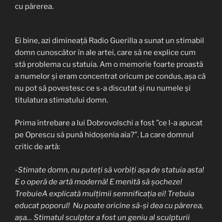
cu părerea.
Ei bine, azi dimineață Radio Guerilla a sunat un stimabil
domn cunoscător în ale artei, care să ne explice cum
stă problema cu statuia. Am o memorie foarte proastă
a numelor și eram concentrat oricum pe condus, așa că
nu pot să povestesc ce s-a discutat și nu numele și
titulatura stimatului domn.
Prima întrebare a lui Dobrovolschi a fost ”ce l-a apucat
pe Oprescu să pună hidoșenia aia?”. La care domnul
critic de artă:
-Stimate domn, nu puteți să vorbiți așa de statuia asta!
E o operă de artă modernă! E menită să șocheze!
TrebuieA explicată mulțimii semnificația ei! Trebuia
educat poporul! Nu poate oricine să-și dea cu părerea,
așa… Stimatul sculptor a fost un geniu al sculpturii