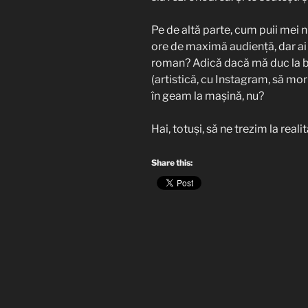
Pe de altă parte, cum puii mei n-
ore de maximă audiență, dar ai 
roman? Adică dacă mă duc la bai
(artistică, cu Instagram, să mor
în geam la mașină, nu?
Hai, totuși, să ne trezim la real
Share this: