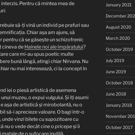
interzis. Pentru că mintea mea de
January 2021
ri:
December 20
trebuie să-ți vină un individ pe prafuri sau
August 2020
emnificația. Chiar așa am ajuns, să
March 2020
r pentru că se găsește un schizofrenic
it cineva de
Hainele noi ale împăratului
?
October 2019
ătare care mi-au spus poetic multe
July 2019
 bere bună lângă, atingi chiar Nirvana. Nu
 chiar nu mai interesează, ci la concept în
June 2019
October 2018
ând iei o piesă artistică de asemena
June 2018
e unui muzeu, o expui vulgului. Și îți asumi
e așa de artistică și mirobolantă, nu o
January 2018
bil să-i aprecieze valoare. O bagi într-o
November 201
 unde vinzi bilete cu supozitoare cu
 că nu o vede decât cine o
pricepe
și îi
October 2017
i matale de o sufocare inutilă.