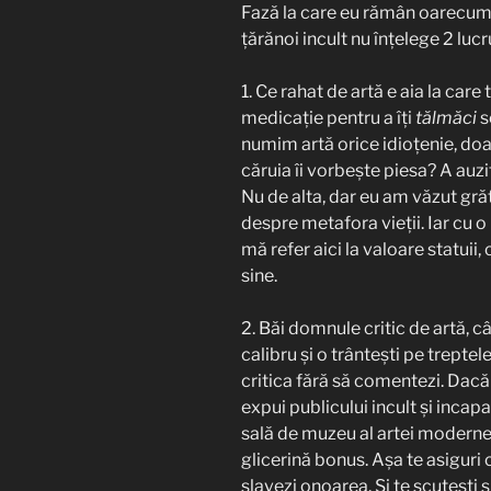
Fază la care eu rămân oarecum 
țărănoi incult nu înțelege 2 lucru
1. Ce rahat de artă e aia la care 
medicație pentru a îți
tălmăci
s
numim artă orice idioțenie, doa
căruia îi vorbește piesa? A auz
Nu de alta, dar eu am văzut gr
despre metafora vieții. Iar cu o
mă refer aici la valoare statuii,
sine.
2. Băi domnule critic de artă, c
calibru și o trântești pe treptel
critica fără să comentezi. Dacă 
expui publicului incult și incapa
sală de muzeu al artei moderne,
glicerină bonus. Așa te asiguri
slavezi onoarea. Și te scutești ș