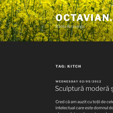
Skip
to
OCTAVIAN.
content
Rants & ravings
TAG:
KITCH
POSTED
WEDNESDAY 02/05/2012
ON
Sculptură moderă și
Cred că am auzit cu toții de cel
intelectual
care este
domnul doc