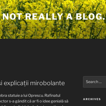
 NOT REALLY A BLOG.
Search
 explicații mirobolante
for:
ebra statuie a lui Oprescu. Rafinatul
ARCHIVES
tor s-a gândit că ar fi o idee genială să