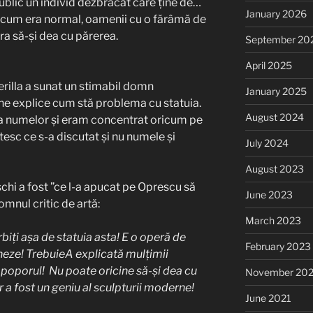
ublic un individ dezbrăcat care ține de…
January 2026
ă cum era normal, oamenii cu o fărâmă de
ura să-și dea cu părerea.
September 20
April 2025
erilla a sunat un stimabil domn
January 2025
ă ne explice cum stă problema cu statuia.
August 2024
 numelor și eram concentrat oricum pe
esc ce s-a discutat și nu numele și
July 2024
August 2023
chi a fost ”ce l-a apucat pe Oprescu să
June 2023
omnul critic de artă:
March 2023
biți așa de statuia asta! E o operă de
February 2023
eze! TrebuieA explicată mulțimii
 poporul! Nu poate oricine să-și dea cu
November 20
 a fost un geniu al sculpturii moderne!
June 2021