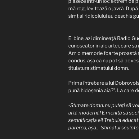
plaseze într-un loc extrem de p
mă rog, levitează o javră. Dup
simț al ridicolului au deschis g
Ei bine, azi dimineață Radio Gu
cunoscător în ale artei, care s
Am o memorie foarte proastă a
condus, așa că nu pot să povest
titulatura stimatului domn.
Prima întrebare a lui Dobrovols
pună hidoșenia aia?”. La care d
-Stimate domn, nu puteți să vor
artă modernă! E menită să șoch
semnificația ei! Trebuia educat
părerea, așa… Stimatul sculptor