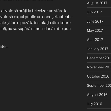
August 2017
ai voie să arăți la televizor un sfârc la
July 2017
voie să expui public un cocoșel autentic
June 2017
e și fac o poză la instalația din dotare
 io!), nu se supără nimeni dacă mi-o pun
May 2017
April 2017
itate…
January 2017
December 201
November 20
October 2016
September 20
August 2016
July 2016