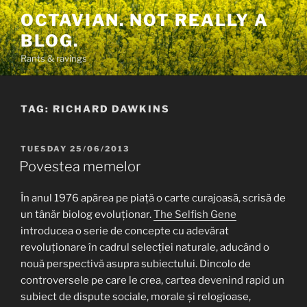
Skip
OCTAVIAN. NOT REALLY A
to
BLOG.
content
Rants & ravings
TAG:
RICHARD DAWKINS
POSTED
TUESDAY 25/06/2013
ON
Povestea memelor
În anul 1976 apărea pe piață o carte curajoasă, scrisă de
un tânăr biolog evoluționar.
The Selfish Gene
introducea o serie de concepte cu adevărat
revoluționare în cadrul selecției naturale, aducând o
nouă perspectivă asupra subiectului. Dincolo de
controversele pe care le crea, cartea devenind rapid un
subiect de dispute sociale, morale și relogioase,