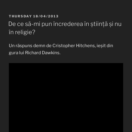
POSTED
THURSDAY 18/04/2013
ON
De ce să-mi pun încrederea în știință și nu
în religie?
Un răspuns demn de Cristopher Hitchens, ieșit din
gura lui Richard Dawkins.