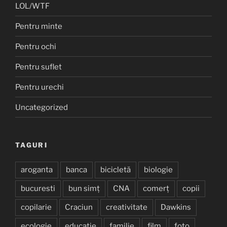
LOL/WTF
Pentru minte
Pentru ochi
Pentru suflet
Pentru urechi
Uncategorized
TAGURI
aroganta
banca
bicicletă
biologie
bucuresti
bun simț
CNA
comerț
copii
copilarie
Craciun
creativitate
Dawkins
ecologie
educatie
familie
film
foto