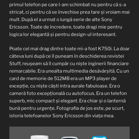
primul telefon pe care l-am schimbat nu pentru că s-a
stricat, ci pentru că se învechise prea tare și vroiam mai
mult. După el a urmat o lungă serie de alte Sony
Ericsson. Toate de încredere, toate dragi mie pentru
logica lor elegantă și pentru design-ul interesant.
Poate cel mai drag dintre toate mi-a fost K750i. La doar
câteva luni după ce îl puneam în deschiderea revistei
Stuff, reușeam să îl cumpăr cu niște inginerii financiare
remarcabile. Era unealta multimedia desăvârșită. Cu un
card de memorie de 512MB era un MP3 player de
excepție, cu niște căști intra aurale fabuloase. Era o
cameră foto excepțională cu autofocus. Era un telefon
superb, mic compact și elegant. Era chiar și o lanternă
bună pentru urgențe. Fotografia de jos este, pe scurt,
istoria telefoanelor Sony Ericsson din viața mea.