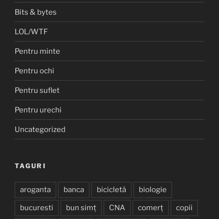
Bits & bytes
LOL/WTF
Pentru minte
Pentru ochi
Pentru suflet
Pentru urechi
Uncategorized
TAGURI
aroganta
banca
bicicletă
biologie
bucuresti
bun simț
CNA
comerț
copii