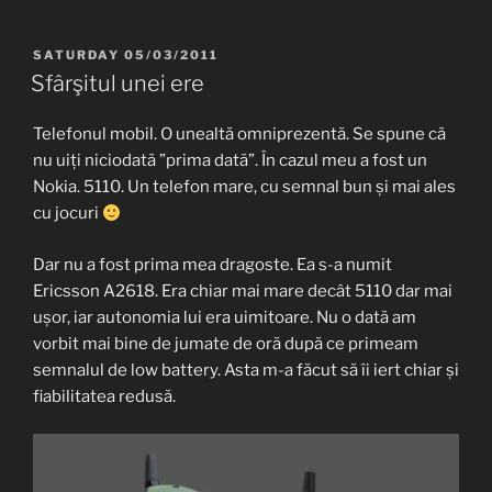
POSTED
SATURDAY 05/03/2011
ON
Sfârşitul unei ere
Telefonul mobil. O unealtă omniprezentă. Se spune că
nu uiți niciodată ”prima dată”. În cazul meu a fost un
Nokia. 5110. Un telefon mare, cu semnal bun și mai ales
cu jocuri
Dar nu a fost prima mea dragoste. Ea s-a numit
Ericsson A2618. Era chiar mai mare decât 5110 dar mai
ușor, iar autonomia lui era uimitoare. Nu o dată am
vorbit mai bine de jumate de oră după ce primeam
semnalul de low battery. Asta m-a făcut să îi iert chiar și
fiabilitatea redusă.