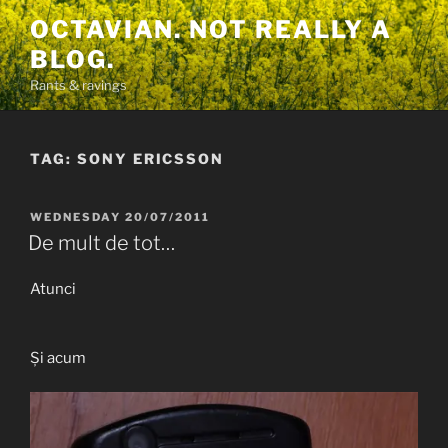
Skip
OCTAVIAN. NOT REALLY A
to
BLOG.
content
Rants & ravings
TAG:
SONY ERICSSON
POSTED
WEDNESDAY 20/07/2011
ON
De mult de tot…
Atunci
Și acum