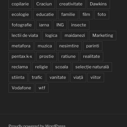
copilarie
Craciun
creativitate
Dawkins
ecologie
educatie
familie
film
foto
fotografie
iarna
ING
insecte
lectii de viata
logica
maidanezi
Marketing
metafora
muzica
nesimtire
parinti
pentax k-x
prostie
ratiune
realitate
reclama
religie
scoala
selecție naturală
stiinta
trafic
vanitate
viață
viitor
Vodafone
wtf
Proudly powered by WordPress