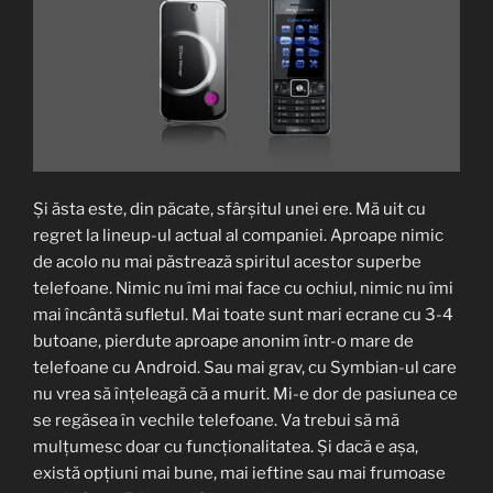
Și ăsta este, din păcate, sfârșitul unei ere. Mă uit cu
regret la lineup-ul actual al companiei. Aproape nimic
de acolo nu mai păstrează spiritul acestor superbe
telefoane. Nimic nu îmi mai face cu ochiul, nimic nu îmi
mai încântă sufletul. Mai toate sunt mari ecrane cu 3-4
butoane, pierdute aproape anonim într-o mare de
telefoane cu Android. Sau mai grav, cu Symbian-ul care
nu vrea să înțeleagă că a murit. Mi-e dor de pasiunea ce
se regăsea în vechile telefoane. Va trebui să mă
mulțumesc doar cu funcționalitatea. Și dacă e așa,
există opțiuni mai bune, mai ieftine sau mai frumoase