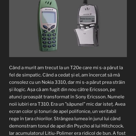
Când a murit am trecut la un T20e care mi s-a părut la
fel de simpatic. Când a cedat și el, am încercat să mă
consolez cu un Nokia 3310, dar mi s-a părut prea străin
și ilogic. Așa că am fugit din nou către Ericsson, pe
atunci proaspăt transformat în Sony Ericsson. Numele
noii iubiri era T310. Era un ”săpunel” mic dar isteț. Avea
ecran color și tonuri de apel polifonice, un veritabil
rege în țara chiorilor. Strângea lumea în jurul lui când
demonstram tonul de apel din Psycho al lui Hitchcock.
Iar acumulatorul Litiu-Polimer era ridicol de bun. A fost