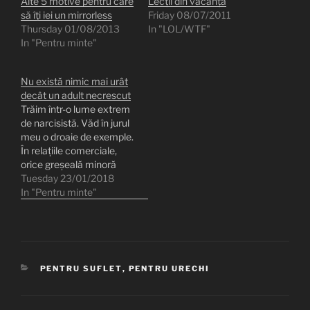
Alte 5 motive pentru care
Lecții din vacanță
să îţi iei un mirrorless
Friday 08/07/2011
Thursday 01/08/2013
In "LOL/WTF"
In "Pentru minte"
Nu există nimic mai urât
decât un adult necrescut
Trăim într-o lume extrem
de narcisistă. Văd în jurul
meu o droaie de exemple.
În relațiile comerciale,
orice greșeală minoră
este tratată ca o crimă de
Tuesday 23/01/2018
lèse-majesté.
In "Pentru minte"
Răspundem automat cu
ironie, cu critici virulente,
cu review-uri negative și
cu cât de mult vitriol
suntem capabili, de parcă
CATEGORIES
PENTRU SUFLET
,
PENTRU URECHI
omul care stă…