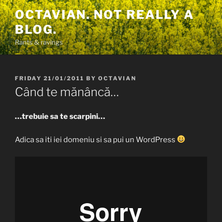
Skip
OCTAVIAN. NOT REALLY A
to
BLOG.
content
Rants & ravings
POSTED
FRIDAY 21/01/2011
BY
OCTAVIAN
ON
Când te mănâncă…
…trebuie sa te scarpini…
Adica sa iti iei domeniu si sa pui un WordPress