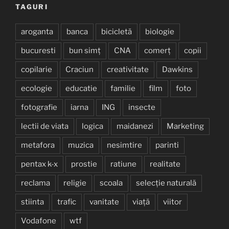
TAGURI
aroganta
banca
bicicletă
biologie
bucuresti
bun simț
CNA
comerț
copii
copilarie
Craciun
creativitate
Dawkins
ecologie
educatie
familie
film
foto
fotografie
iarna
ING
insecte
lectii de viata
logica
maidanezi
Marketing
metafora
muzica
nesimtire
parinti
pentax k-x
prostie
ratiune
realitate
reclama
religie
scoala
selecție naturală
stiinta
trafic
vanitate
viață
viitor
Vodafone
wtf