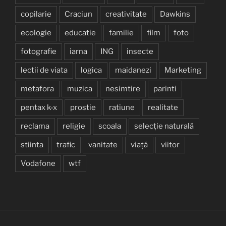
copilarie
Craciun
creativitate
Dawkins
ecologie
educatie
familie
film
foto
fotografie
iarna
ING
insecte
lectii de viata
logica
maidanezi
Marketing
metafora
muzica
nesimtire
parinti
pentax k-x
prostie
ratiune
realitate
reclama
religie
scoala
selecție naturală
stiinta
trafic
vanitate
viață
viitor
Vodafone
wtf