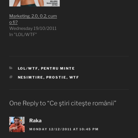
magazin de diverse, în
căutarea unui
aprinzător…
Marketing. 2.0, 0.2, cum
o fi?
Wednesday 19/10/2011
In "LOL/WTF"
CATEGORIES
LOL/WTF
,
PENTRU MINTE
TAGS
NESIMTIRE
,
PROSTIE
,
WTF
One Reply to “Ce ştiri citeşte românii”
Raka
MONDAY 12/12/2011 AT 10:45 PM