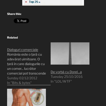
Share this:
Related
Dialoguri comerciale
România este o țară cu
adevărat uimitoare. O
țară în care dialogurile cu
un comer... lucrător
De vorbă cu Dorel…a
comercial pot transcende
Tuesday 25/10/2016
raționalul și poate duce
Sunday 02/12/2012
In "LOL/WTF"
până în metafizic. Ceea
In "Bits & bytes"
ce urmează este un
dialog real. S-a întâmplat
astăzi, eu fiind unul dintre
participanți. Intru într-un