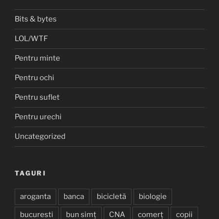
Bits & bytes
LOL/WTF
Pentru minte
Pentru ochi
Pentru suflet
Pentru urechi
Uncategorized
TAGURI
aroganta
banca
bicicletă
biologie
bucuresti
bun simț
CNA
comerț
copii