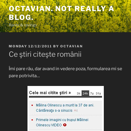
Skip
OCTAVIAN. NOT REALLY A
to
BLOG.
content
Rants & ravings
POSTED
MONDAY 12/12/2011
BY
OCTAVIAN
ON
Ce ştiri citeşte românii
Îmi pare rău, dar avand in vedere poza, formularea mi se
pare potrivita…