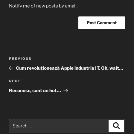
Notify me of new posts by email.
Post
Previous
PREVIOUS
navigation
Post
Cum revoluționează Apple industria IT. Oh, wait…
Next
NEXT
Post
Recunosc, sunt un hoț…
Search
Search
for: