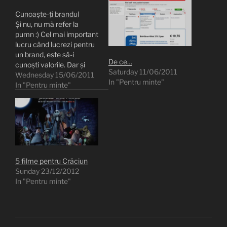
Cunoaște-ți brandul
Și nu, nu mă refer la
pumn :) Cel mai important
lucru când lucrezi pentru
un brand, este să-i
De ce…
cunoști valorile. Dar și
Saturday 11/06/2011
mai important este să îi
Wednesday 15/06/2011
In "Pentru minte"
cunoști percepția în piață
In "Pentru minte"
și să simți, la cel mai
sincer mod cu putință,
particularitățile pieței pe
care operezi. Studiu de
caz,…
5 filme pentru Crăciun
Sunday 23/12/2012
In "Pentru minte"