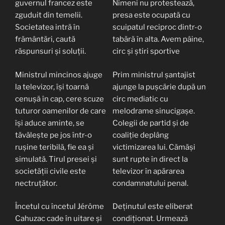
guvernul francez este
Nimeni nu protestează,
zguduit din temelii.
presa este ocupată cu
Societatea intră în
scuipatul reciproc dintr-o
frământări, caută
tabără în alta. Avem pâine,
răspunsuri și soluții.
circ și știri sportive
Ministrul mincinos ajuge
Prim ministrul șantajist
la televizor, își toarnă
ajunge la pușcărie după un
cenușă în cap, cere scuze
circ mediatic cu
tuturor oamenilor de care
melodrame sinucigașe.
își aduce aminte, se
Colegii de partid și de
tăvălește pe jos într-o
coaliție deplâng
rușine teribilă, fie ea și
victimizarea lui. Cămăși
simulată. Tirul presei și
sunt rupte în direct la
societății civile este
televizor în apărarea
nectruțător.
condamnatului penal.
Încetul cu încetul Jérôme
Deținutul este eliberat
Cahuzac cade în uitare și
condiționat. Urmează