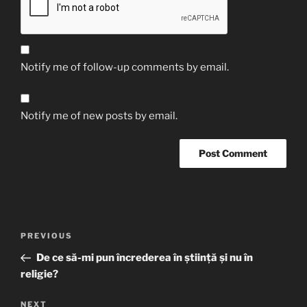
Notify me of follow-up comments by email.
Notify me of new posts by email.
Post
Previous
PREVIOUS
navigation
Post
De ce să-mi pun încrederea în știință și nu în
religie?
Next
NEXT