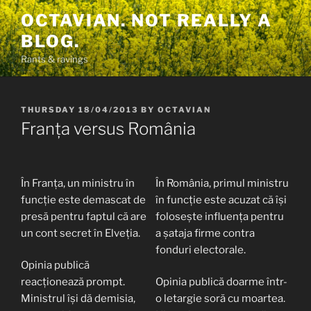
Skip
OCTAVIAN. NOT REALLY A
to
BLOG.
content
Rants & ravings
POSTED
THURSDAY 18/04/2013
BY
OCTAVIAN
ON
Franța versus România
În Franța, un ministru în
În România, primul ministru
funcție este demascat de
în funcție este acuzat că își
presă pentru faptul că are
folosește influența pentru
un cont secret în Elveția.
a șataja firme contra
fonduri electorale.
Opinia publică
reacționează prompt.
Opinia publică doarme într-
Ministrul își dă demisia,
o letargie soră cu moartea.