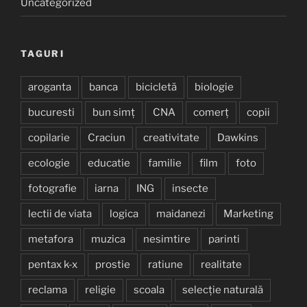
Uncategorized
TAGURI
aroganta
banca
bicicletă
biologie
bucuresti
bun simț
CNA
comerț
copii
copilarie
Craciun
creativitate
Dawkins
ecologie
educatie
familie
film
foto
fotografie
iarna
ING
insecte
lectii de viata
logica
maidanezi
Marketing
metafora
muzica
nesimtire
parinti
pentax k-x
prostie
ratiune
realitate
reclama
religie
scoala
selecție naturală