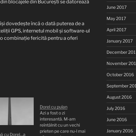
lt din blocajele din București se datorează
June 2017
May 2017
ia își dovedește încă o dată puterea de a
April 2017
liții GPS, internetul mobil și software-ul
o combinație fericită pentru a oferi
January 2017
December 201
November 20
October 2016
September 20
August 2016
Dorel cu pulan
July 2016
Azi a fost o zi
interesantă. M-am
June 2016
reîntâlnit cu un vechi
January 2016
prieten pe care nu-l mai
bă cu Dorel…a