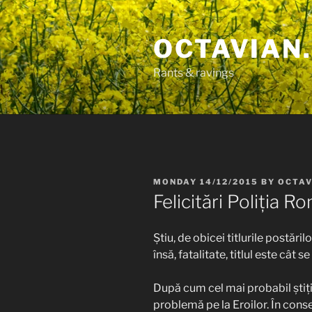
Skip
to
OCTAVIAN.
content
Rants & ravings
POSTED
MONDAY 14/12/2015
BY
OCTAV
ON
Felicitări Poliția 
Știu, de obicei titlurile postări
însă, fatalitate, titlul este cât 
După cum cel mai probabil știți,
problemă pe la Eroilor. În consec