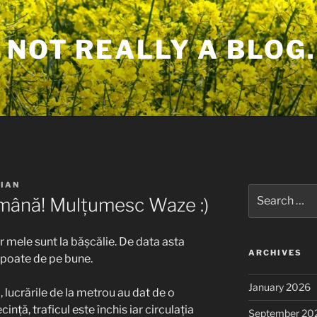
 NOT REALLY A BLOG.
IAN
Search
Română! Mulțumesc Waze :)
for:
lor mele sunt la bășcălie. De data asta
ARCHIVES
se poate de pe bune.
January 2026
 lucrările de la metrou au dat de o
ință, traficul este închis iar circulația
September 20