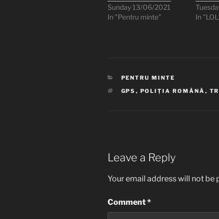
Sunday 13/06/2021
Tuesda
In "Pentru minte"
In "LO
CATEGORIES
PENTRU MINTE
TAGS
GPS
,
POLIȚIA ROMÂNĂ
,
TR
Leave a Reply
Your email address will not be 
Comment
*