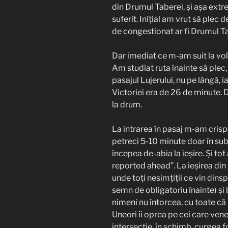
din Drumul Taberei, și așa extr
suferit. Inițial am vrut să plec
de congestionat ar fi Drumul Ta
Dar imediat ce m-am suit la vol
Am studiat ruta înainte să plec
pasajul Lujerului, nu pe lângă, 
Victoriei era de 26 de minute.
la drum.
La intrarea în pasaj m-am crispat
petreci 5-10 minute doar în subt
începea de-abia la ieșire. Și to
reported ahead”. La ieșirea din 
unde toți nesimțiții ce vin din
semn de obligatoriu înainte) și 
nimeni nu întorcea, cu toate că p
Uneori îi oprea pe cei care vene
intersecție, în schimb, curgea foa