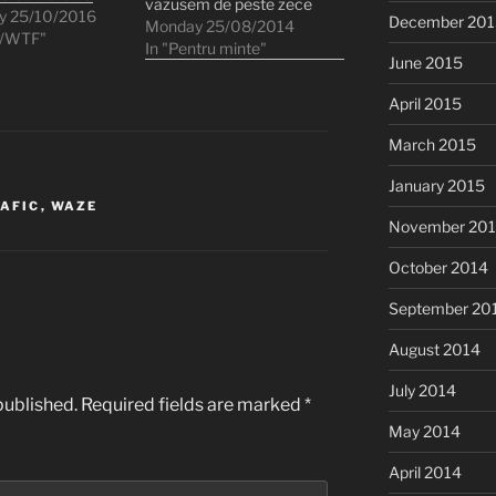
văzusem de peste zece
y 25/10/2016
December 201
ani de zile: durerea
Monday 25/08/2014
L/WTF"
lombară care te
In "Pentru minte"
June 2015
cocoșează de nu mai
poți să stai în picioare.
April 2015
Emoționat aproape până
la lacrimi de reîntâlnire,
March 2015
am hotărât să plec nițel
spre casă…
January 2015
AFIC
,
WAZE
November 20
October 2014
September 20
August 2014
July 2014
published.
Required fields are marked
*
May 2014
April 2014