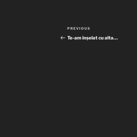
Post
Previous
PREVIOUS
navigation
Post
Te-am înșelat cu alta…