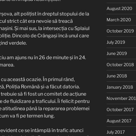
August 2020
ova, alt polițist în dreptul stopului de la
March 2020
cul strict cât era nevoie să treacă
șini. Și mai sus, la intersecția cu Splaiul
October 2019
oliție. Dincolo de Crângași încă unul care
July 2019
ind verdele.
June 2019
ciu am ajuns nu în 26 de minute și în 24.
imarea.
October 2018
June 2018
 cu această ocazie. În primul rând,
ză, Poliția Română și-a făcut datoria.
January 2018
rebuie să fi fost un comitet de acțiune
November 201
de fluidizare a traficului. Îi felicit pentru
ze atitudinea până la repararea problemei
October 2017
cum va fi pe termen lung.
August 2017
i evident ce se întâmplă în trafic atunci
July 2017