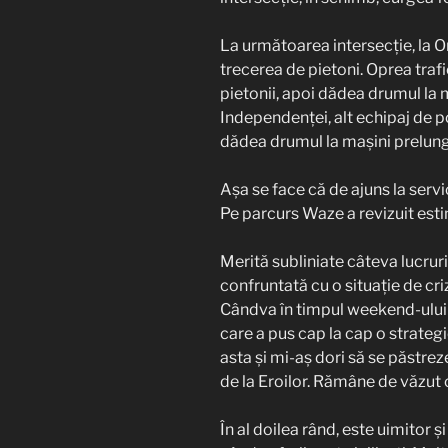
La următoarea intersecție, la Orș
trecerea de pietoni. Oprea trafi
pietonii, apoi dădea drumul la ma
Independenței, alt echipaj de p
dădea drumul la mașini prelung
Așa se face că de ajuns la servi
Pe parcurs Waze a revizuit est
Merită subliniate câteva lucruri
confruntată cu o situație de cri
Cândva în timpul weekend-ului t
care a pus cap la cap o strategie 
asta și mi-aș dori să se păstre
de la Eroilor. Rămâne de văzut 
În al doilea rând, este uimitor ș