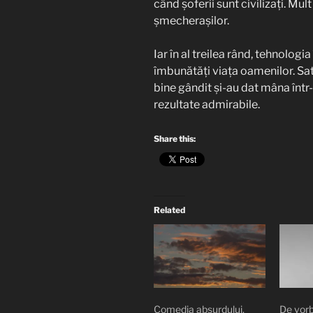
când șoferii sunt civilizați. Mu
șmecherașilor.
Iar în al treilea rând, tehnolog
îmbunătăți viața oamenilor. Sate
bine gândit și-au dat mâna într-
rezultate admirabile.
Share this:
Related
Comedia absurdului.
De vor