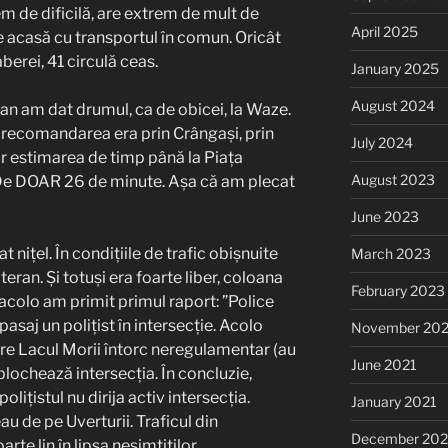
em de dificilă, are extrem de mult de
April 2025
 de acasă cu transportul în comun. Oricât
berei, 41 circulă ceas.
January 2025
August 2024
an am dat drumul, ca de obicei, la Waze.
, recomandarea era prin Crângași, prin
July 2024
iar estimarea de timp până la Piața
August 2023
 De DOAR 26 de minute. Așa că am plecat
June 2023
 nițel. În condițiile de trafic obișnuite
March 2023
eran. Și totuși era foarte liber, coloana
February 2023
t acolo am primit primul raport: ”Police
pasaj un polițist în intersecție. Acolo
November 20
spre Lacul Morii întorc neregulamentar (au
June 2021
blochează intersecția. În concluzie,
olițistul nu dirija activ intersecția.
January 2021
au de pe Uverturii. Traficul din
December 20
rte lin în lipsa nesimțiților.