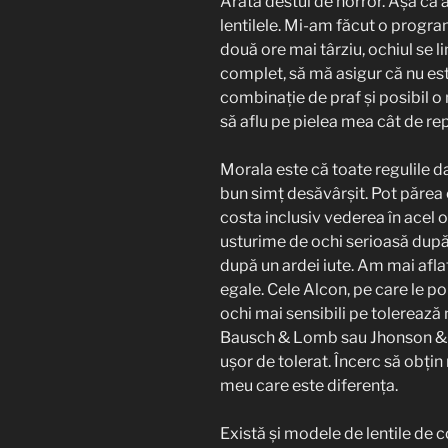
Arăta destul de horror. Așa că a
lentilele. Mi-am făcut o progr
două ore mai târziu, ochiul se l
complet, să mă asigur că nu est
combinație de praf și posibil o
să aflu pe pielea mea cât de re
Morala este că toate regulile 
bun simț desăvârșit. Pot părea 
costa inclusiv vederea în acel
usturime de ochi serioasă dup
după un ardei iute. Am mai aflat
egale. Cele Alcon, pe care le po
ochi mai sensibili pe tolerează 
Bausch & Lomb sau Jhonson & J
ușor de tolerat. Încerc să obțin 
meu care este diferența.
Există și modele de lentile de