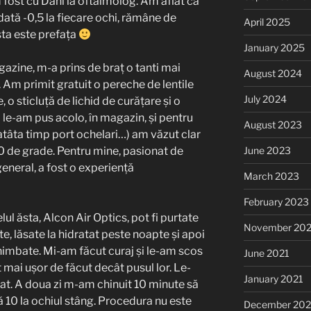
am fost cu Dani la oftalmolog. Am aflat că
ată -0,5 la fiecare ochi, rămâne de
April 2025
sta este prefața
January 2025
azine, m-a prins de braț o tanti mai
August 2024
i. Am primit gratuit o pereche de lentile
July 2024
 o sticluță de lichid de curățare și o
Mi le-am pus acolo, în magazin, și pentru
August 2023
 atâta timp port ochelari…) am văzut clar
80 de grade. Pentru mine, pasionat de
June 2023
general, a fost o experiență
March 2023
February 2023
ul ăsta, Alcon Air Optics, pot fi purtate
November 20
te, lăsate la hidratat peste noapte și apoi
chimbate. Mi-am făcut curaj și le-am scos
June 2021
 mai ușor de făcut decât pusul lor. Le-
January 2021
atat. A doua zi m-am chinuit 10 minute să
că 10 la ochiul stâng. Procedura nu este
December 20