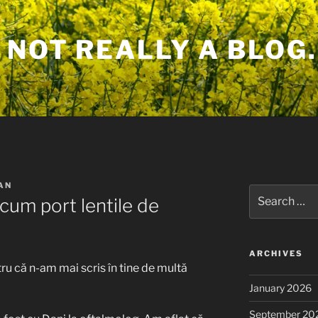
 NOT REALLY A BLOG.
AN
Search
cum port lentile de
for:
ARCHIVES
tru că n-am mai scris în tine de multă
January 2026
September 20