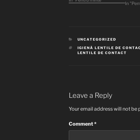
In "Pen
bicicletă și m-am dus la
un magazin de optică
medicală din apropiere.
Ultima dată îmi făcusem
ochelari cu doi ani în
urmă. Și cum…
CATEGORIES
UNCATEGORIZED
TAGS
IGIENĂ LENTILE DE CONTA
LENTILE DE CONTACT
Leave a Reply
Your email address will not be 
Comment
*