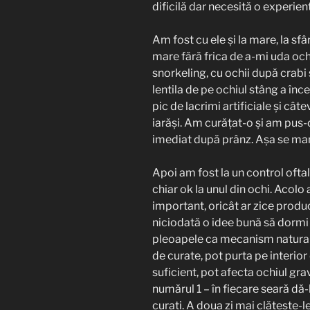
dificilă dar necesită o experien
Am fost cu ele și la mare, la sf
mare fără frica de a-mi uda oche
snorkeling, cu ochii după crabi 
lentila de pe ochiul stâng a în
pic de lacrimi artificiale și cât
iarăși. Am curățat-o și am pus-o
imediat după prânz. Așa se mani
Apoi am fost la un control ofta
chiar ok la unul din ochi. Acolo
important, oricât ar zice produc
niciodată o idee bună să dormi 
pleoapele ca mecanism natural d
de curate, pot purta pe interior
suficient, pot afecta ochiul gra
numărul 1 – în fiecare seară dă-l
curați. A doua zi mai clătește-le