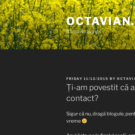
Skip
to
OCTAVIAN.
content
Rants & ravings
POSTED
FRIDAY 11/12/2015
BY
OCTAVI
ON
Ți-am povestit că a
contact?
Sigur că nu, dragă blogule, pen
vreme