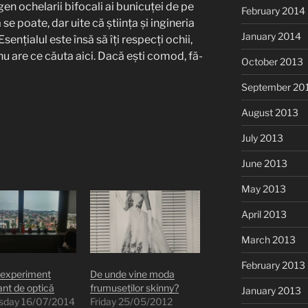
gen ochelarii bifocali ai bunicuței de pe
February 2014
e poate, dar uite că știința și ingineria
January 2014
sențialul este însă să îți respecți ochii,
nu are ce căuta aici. Dacă ești comod, fă-
October 2013
September 20
August 2013
July 2013
June 2013
May 2013
April 2013
March 2013
February 2013
) experiment
De unde vine moda
ant de optică
frumuseților skinny?
January 2013
day 16/07/2014
Friday 25/05/2012