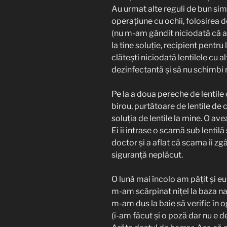
Au urmat alte reguli de bun simț
operațiune cu ochii, folosirea
(nu m-am gândit niciodată că as
la tine soluție, recipient pentru
clătești niciodată lentilele cu a
dezinfectantă și să nu schimbi n
Pe la a doua pereche de lentile
birou, purtătoare de lentile de
soluția de lentile la mine. O 
Ei îi intrase o scamă sub lentilă și
doctor și a aflat că scama îi zg
siguranță neplăcut.
O lună mai încolo am pățit și eu
m-am scărpinat nițel la baza n
m-am dus la baie să verific în o
(i-am făcut și o poză dar nu e d