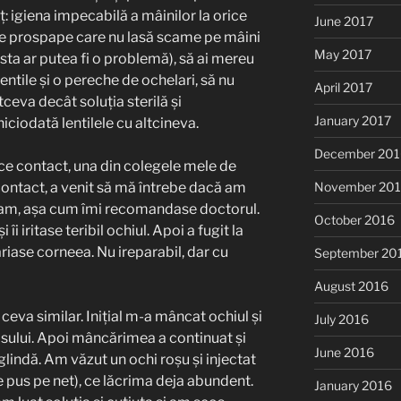
: igiena impecabilă a mâinilor la orice
June 2017
 de prospape care nu lasă scame pe mâini
May 2017
ta ar putea fi o problemă), să ai mereu
 lentile și o pereche de ochelari, să nu
April 2017
ltceva decât soluția sterilă și
January 2017
iciodată lentilele cu altcineva.
December 201
 ce contact, una din colegele mele de
 contact, a venit să mă întrebe dacă am
November 20
aveam, așa cum îmi recomandase doctorul.
October 2016
 îi iritase teribil ochiul. Apoi a fugit la
âriase corneea. Nu ireparabil, dar cu
September 20
August 2016
 ceva similar. Inițial m-a mâncat ochiul și
July 2016
asului. Apoi mâncărimea a continuat și
June 2016
glindă. Am văzut un ochi roșu și injectat
e pus pe net), ce lăcrima deja abundent.
January 2016