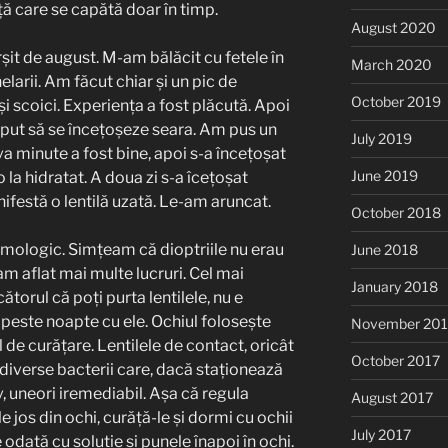
ță care se capătă doar în timp.
August 2020
ârșit de august. M-am bălăcit cu fetele în
March 2020
larii. Am făcut chiar și un pic de
October 2019
și scoici. Experiența a fost plăcută. Apoi
ceput să se încețoșeze seara. Am pus un
July 2019
eva minute a fost bine, apoi s-a încețoșat
June 2019
 la hidratat. A doua zi s-a îcețoșat
festă o lentilă uzată. Le-am aruncat.
October 2018
lmologic. Simțeam că dioptriile nu erau
June 2018
 am aflat mai multe lucruri. Cel mai
January 2018
ătorul că poți purta lentilele, nu e
peste noapte cu ele. Ochiul folosește
November 201
e curățare. Lentilele de contact, oricât
October 2017
 diverse bacterii care, dacă staționează
v, uneori iremediabil. Așa că regula
August 2017
e jos din ochi, curăță-le și dormi cu ochii
July 2017
 odată cu soluție și punele înapoi în ochi.