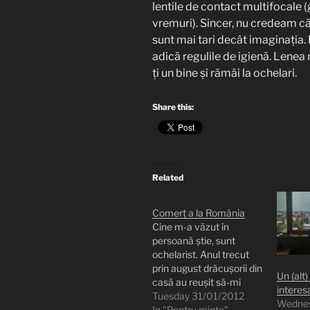
lentile de contact multifocale (
vremuri). Sincer, nu credeam că s
sunt mai tari decât imaginația. E
adică regulile de igienă. Lenea 
ți un bine și rămâi la ochelari.
Share this:
Related
Comerț a la România
Cine m-a văzut în
persoană știe, sunt
ochelarist. Anul trecut
prin august drăcușorii din
Un (alt
casă au reușit să-mi
interes
ciobească o lentilă. Așa
Tuesday 31/01/2012
Wednes
că m-am suit pe
In "Pentru minte"