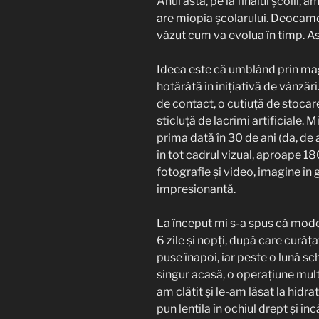
Anul ăsta, pe la finalul școlii, 
are miopia școlarului. Deocamd
văzut cum va evolua în timp. A
Ideea este că umblând prin mag
hotărâtă în inițiativă de vânzăr
de contact, o cutiuță de stocare,
sticluță de lacrimi artificiale. 
prima dată în 30 de ani (da, de
în tot cadrul vizual, aproape 1
fotografie și video, imagine în 
impresionantă.
La început mi s-a spus că model
6 zile și nopți, după care curăța
puse înapoi, iar peste o lună s
singur acasă, o operațiune mult
am clătit și le-am lăsat la hidr
pun lentila în ochiul drept și în