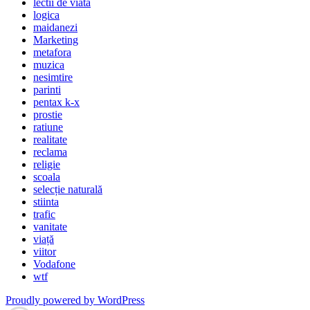
lectii de viata
logica
maidanezi
Marketing
metafora
muzica
nesimtire
parinti
pentax k-x
prostie
ratiune
realitate
reclama
religie
scoala
selecție naturală
stiinta
trafic
vanitate
viață
viitor
Vodafone
wtf
Proudly powered by WordPress