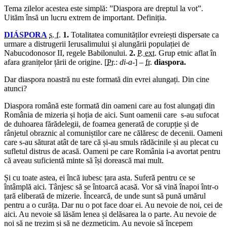
Tema zilelor acestea este simplă: ”Diaspora are dreptul la vot”.
Uităm însă un lucru extrem de important. Definiția.
DIÁSPORA
s. f.
1.
Totalitatea comunităților evreiești dispersate ca
urmare a distrugerii Ierusalimului și alungării populației de
Nabucodonosor II, regele Babilonului.
2.
P. ext.
Grup etnic aflat în
afara granițelor țării de origine. [
Pr.
:
di-a-
] –
fr.
diaspora.
Dar diaspora noastră nu este formată din evrei alungați. Din cine
atunci?
Diaspora română este formată din oameni care au fost alungați din
România de mizeria și hoția de aici. Sunt oamenii care s-au sufocat
de duhoarea fărădelegii, de foamea generată de corupție și de
rânjetul obraznic al comuniștilor care ne călăresc de decenii. Oameni
care s-au săturat atât de tare că și-au smuls rădăcinile și au plecat cu
sufletul distrus de acasă. Oameni pe care România i-a avortat pentru
că aveau suficientă minte să își dorească mai mult.
Și cu toate astea, ei încă iubesc țara asta. Suferă pentru ce se
întâmplă aici. Tânjesc să se întoarcă acasă. Vor să vină înapoi într-o
țară eliberată de mizerie. Încearcă, de unde sunt să pună umărul
pentru a o curăța. Dar nu o pot face doar ei. Au nevoie de noi, cei de
aici. Au nevoie să lăsăm lenea și delăsarea la o parte. Au nevoie de
noi să ne trezim și să ne dezmeticim. Au nevoie să începem