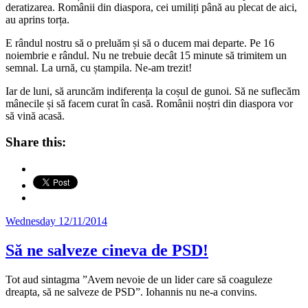
deratizarea. Românii din diaspora, cei umiliți până au plecat de aici,
au aprins torța.
E rândul nostru să o preluăm și să o ducem mai departe. Pe 16
noiembrie e rândul. Nu ne trebuie decât 15 minute să trimitem un
semnal. La urnă, cu ștampila. Ne-am trezit!
Iar de luni, să aruncăm indiferența la coșul de gunoi. Să ne suflecăm
mânecile și să facem curat în casă. Românii noștri din diaspora vor
să vină acasă.
Share this:
Posted
Wednesday 12/11/2014
on
Să ne salveze cineva de PSD!
Tot aud sintagma ”Avem nevoie de un lider care să coaguleze
dreapta, să ne salveze de PSD”. Iohannis nu ne-a convins.