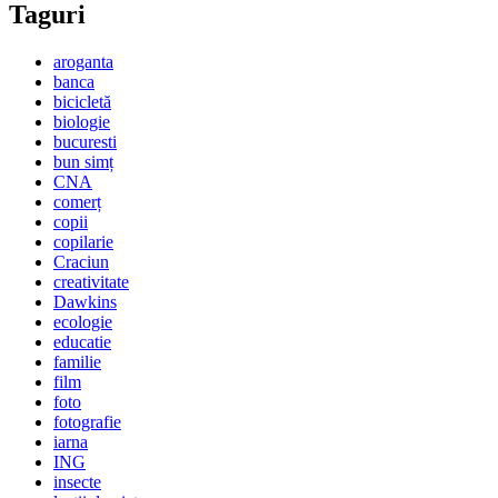
Taguri
aroganta
banca
bicicletă
biologie
bucuresti
bun simț
CNA
comerț
copii
copilarie
Craciun
creativitate
Dawkins
ecologie
educatie
familie
film
foto
fotografie
iarna
ING
insecte