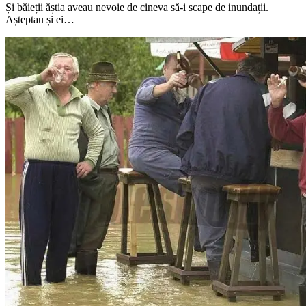
Și băieții ăștia aveau nevoie de cineva să-i scape de inundații.
Așteptau și ei…