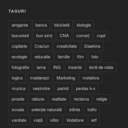
TAGURI
aroganta
banca
bicicletă
biologie
bucuresti
bun simț
CNA
comerț
copii
copilarie
Craciun
creativitate
Dawkins
ecologie
educatie
familie
film
foto
fotografie
iarna
ING
insecte
lectii de viata
logica
maidanezi
Marketing
metafora
muzica
nesimtire
parinti
pentax k-x
prostie
ratiune
realitate
reclama
religie
scoala
selecție naturală
stiinta
trafic
vanitate
viață
viitor
Vodafone
wtf