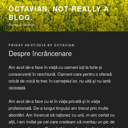
Skip
OCTAVIAN. NOT REALLY A
to
BLOG.
content
Rants & ravings
POSTED
FRIDAY 08/07/2016
BY
OCTAVIAN
ON
Despre încrâncenare
Am avut de-a face în viață cu oameni iuți la furie și
consecvenți în ranchiună. Oameni care pentru o ofensă
oricât de mică te trec în carnețelul lor, nu uită și nu iartă
niciodată.
Am avut de-a face cu ei în viața privată și în viața
profesională. De-a lungul timpului am trecut prin multe
abordări. Am încercat să raționez cu unii, m-am certat cu
alții, i-am trollat pe cei care credeam că meritau un pic de