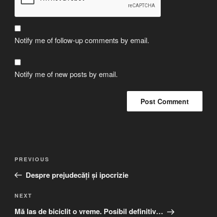
Notify me of follow-up comments by email.
Notify me of new posts by email.
Post
Previous
PREVIOUS
navigation
Post
Despre prejudecăți și ipocrizie
Next
NEXT
Post
Mă las de biciclit o vreme. Posibil definitiv…