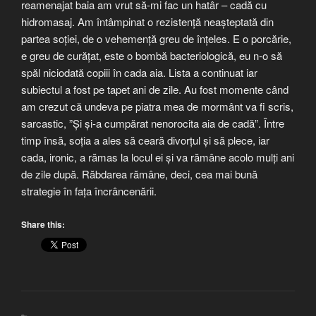
reamenajat baia am vrut să-mi fac un hatâr – cadă cu
hidromasaj. Am întâmpinat o rezistență neașteptată din
partea soției, de o vehemență greu de înțeles. E o porcărie,
e greu de curățat, este o bombă bacteriologică, eu n-o să
spăl niciodată copiii în cada aia. Lista a continuat iar
subiectul a fost pe tapet ani de zile. Au fost momente când
am crezut că undeva pe piatra mea de mormânt va fi scris,
sarcastic, ”Și și-a cumpărat nenorocita aia de cadă”. Între
timp însă, soția a ales să ceară divorțul și să plece, iar
cada, ironic, a rămas la locul ei și va rămâne acolo mulți ani
de zile după. Răbdarea rămâne, deci, cea mai bună
strategie în fața încrâncenării.
Share this: