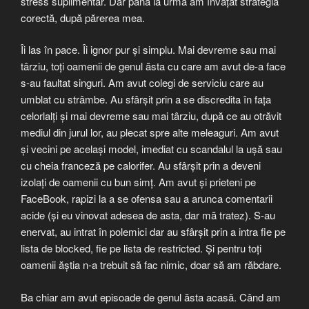
stress suplimentar. Dar până la urmă am învățat strategia
corectă, după părerea mea.
Îi las în pace. Îi ignor pur și simplu. Mai devreme sau mai
târziu, toți oamenii de genul ăsta cu care am avut de-a face
s-au faultat singuri. Am avut colegi de serviciu care au
umblat cu strâmbe. Au sfârșit prin a se discredita în fața
celorlalți și mai devreme sau mai târziu, după ce au otrăvit
mediul din jurul lor, au plecat spre alte meleaguri. Am avut
și vecini pe același model, imediat cu scandalul la ușă sau
cu cheia franceză pe calorifer. Au sfârșit prin a deveni
izolați de oamenii cu bun simț. Am avut și prieteni pe
FaceBook, rapizi la a se ofensa sau a arunca comentarii
acide (și eu vinovat adesea de asta, dar mă tratez). S-au
enervat, au intrat în polemici dar au sfârșit prin a intra fie pe
lista de blocked, fie pe lista de restricted. Și pentru toți
oamenii ăștia n-a trebuit să fac nimic, doar să am răbdare.
Ba chiar am avut episoade de genul ăsta acasă. Când am