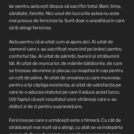
Iar pentru asta ești dispus să sacrifici totul. Bani, timp,
sănătate, familie. Nici unul din lucrurile astea nu este
mai presus de fericirea ta. Sunt doar o unealtă prin care
să îți atingi fericirea.
Asta pentru că ai uitat cum ai ajuns aici. Ai uitat de
oamenii care s-au sacrificat muncind pe brânci pentru
confortul tău. Ai uitat de părinții, bunicii și străbunicii
tăi. Ai uitat de munca lor, de mâinile bătătorite, de cum
se trezeau devreme și plecau cu noaptea în cap pentru
un colț de pâine. Ai uitat de onoarea cu care munceau
pentru a își câștiga existența, ai uitat de satisfacția pe
care le-o aducea statutul pe care îl aduce acest lucru.
Uiți faptul că ești rezultatul unor strămoși care s-au
zbătut zi de zi pentru supraviețuire.
Fericirea pe care o urmărești este o himeră. Cu cât de
străduiești mai mult să o atingi, cu atât se va îndepărta