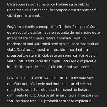
Ce trebuie să consumi, cu ce trebuie să te îmbraci,
unde trebuie să mănânci, în compania cui trebuie să fii
văzut pentru a conta.
Fugărim colectiv conceptul de ”fericire”, de parcă ăsta
este scopul vieții. Iar fiecare secundă de nefericire este
interpretată ca o mare ratare a sensului vieții, o
motivare și mai puternică pentru a abuza și mai mult de
viață. Dacă nu zâmbești mereu, tâmp, cu dantura
proaspăt creată artificial, este un semn că n-ai reușit în
viață. Totul trebuie să fie simplu. Totul are o explicație
imediată, o soluție scoasă din cărți motivaționale.
IAR ȚIE ȚI SE CUVINE SĂ FII FERICIT. Tu trebuie să fii
numărul unu, să ai cele mai multe like-uri și cei mai
mulți followeri. Tu trebuie să te trezești în fiecare
dimineață fericit. Dacă te uiți în jurul tău și ți se pare că
totul se duce fracului, probabil asta este explicația.