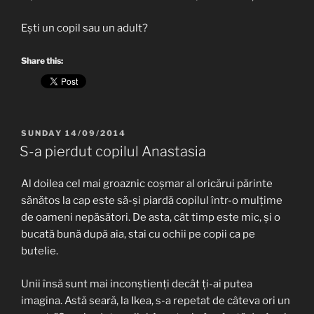
Ești un copil sau un adult?
Share this:
POSTED
SUNDAY 14/09/2014
ON
S-a pierdut copilul Anastasia
Al doilea cel mai groaznic coșmar al oricărui părinte
sănătos la cap este să-și piardă copilul într-o mulțime
de oameni nepăsători. De asta, cât timp este mic, și o
bucată bună după aia, stai cu ochii pe copii ca pe
butelie.
Unii însă sunt mai inconștienți decât ți-ai putea
imagina. Astă seară, la Ikea, s-a repetat de câteva ori un