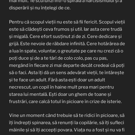
mai mult. Te scufunzi într-o spirală a narcisismului și a
disperării și nu înțelegi de ce.
Pentru că scopul vieții nu este să fii fericit. Scopul vieții
este să clădești ceva frumos și util. Iar asta cere trudă
și migală. Cere efort susținut zi de zi. Cere dedicare și
grijă. Este nevoie de răbdare infinită. Cere hotărârea de
a lua în spate, voluntar, o greutate pe care nu crezi că o
poți duce și de a te târî de colo colo, pas cu pas,
mergând în fiecare zi mai departe decât credeai că poți
să o faci. Asta îți dă un sens adevărat vieții, te întărește
și te face un adult. Fără asta ești doar un adult
necrescut, un copil în haine mult prea mari pentru
starea lui mentală. Ești doar un ghem de toane și
frustrări, care calcă totul în picioare în crize de isterie.
Vine un moment când trebuie să te ridici în picioare, să
îți îndrepți spinarea, să renunți la copilărie, să îți sufleci
mâinile și să îți accepți povara. Viața nu a fost și nu va fi