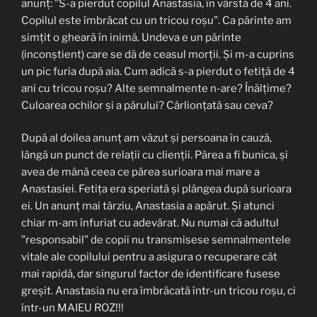
anunț: ”S-a pierdut copilul Anastasia, în vârstă de 4 ani.
Copilul este îmbrăcat cu un tricou roșu”. Ca părinte am
simțit o gheară în inimă. Undeva e un părinte
(inconștient) care se dă de ceasul morții. Și m-a cuprins
un pic furia după aia. Cum adică s-a pierdut o fetiță de 4
ani cu tricou roșu? Alte semnalmente n-are? Înălțime?
Culoarea ochilor și a părului? Cârlionțată sau ceva?
După al doilea anunț am văzut și persoana în cauză,
lângă un punct de relații cu clienții. Părea a fi bunica, și
avea de mână ceea ce părea surioara mai mare a
Anastasiei. Fetița era speriată și plângea după surioara
ei. Un anunț mai târziu, Anastasia a apărut. Și atunci
chiar m-am înfuriat cu adevărat. Nu numai că adultul
”responsabil” de copii nu transmisese semnalmentele
vitale ale copilului pentru a asigura o recuperare cât
mai rapidă, dar singurul factor de identificare fusese
greșit. Anastasia nu era îmbrăcată într-un tricou roșu, ci
într-un MAIEU ROZ!!!