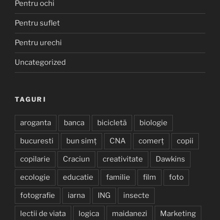
Pentru ochi
Pentru suflet
Pentru urechi
Uncategorized
TAGURI
aroganta
banca
bicicletă
biologie
bucuresti
bun simț
CNA
comerț
copii
copilarie
Craciun
creativitate
Dawkins
ecologie
educatie
familie
film
foto
fotografie
iarna
ING
insecte
lectii de viata
logica
maidanezi
Marketing