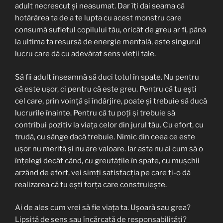
adult necrescut și neasumat. Dar îți dai seama că
hotărârea ta de a te lupta cu acest monstru care
consumă sufletul copilului tău, oricât de greu ar fi, până
la ultima ta resursă de energie mentală, este singurul
lucru care dă cu adevărat sens vieții tale.
Să fii adult înseamnă să duci totul în spate. Nu pentru
că este ușor, ci pentru că este greu. Pentru că tu ești
cel care, prin voință și îndârjire, poate și trebuie să ducă
lucrurile înainte. Pentru că tu poți și trebuie să
contribui pozitiv la viața celor din jurul tău. Cu efort, cu
trudă, cu sânge dacă trebuie. Nimic din ceea ce este
ușor nu merită și nu are valoare. Iar asta nu ai cum să o
înțelegi decât când, cu greutățile în spate, cu mușchii
arzând de efort, vei simți satisfacția pe care ți-o dă
realizarea că tu ești forța care construiește.
Ai de ales cum vrei să fie viața ta. Ușoară sau grea?
Lipsită de sens sau încărcată de responsabilități?