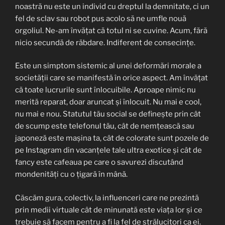
noastră nu este un individ cu dreptul la demnitate, ci un
fel de sclav sau robot pus acolo să ne umfle nouă
orgoliul. Ne-am învățat că totul ni se cuvine. Acum, fără
nicio secundă de răbdare. Indiferent de consecințe.
Este un simptom sistemic al unei deformări morale a
societății care se manifestă în orice aspect. Am învățat
că toate lucrurile sunt înlocuibile. Aproape nimic nu
merită reparat, doar aruncat și înlocuit. Nu mai e cool,
nu mai e nou. Statutul tău social se definește prin cât
de scump este telefonul tău, cât de nemțească sau
japoneză este mașina ta, cât de colorate sunt pozele de
pe Instagram din vacanțele tale ultra exotice și cât de
fancy este cafeaua pe care o savurezi discutând
mondenități cu o țigară în mână.
Căscăm gura, colectiv, la influenceri care ne prezintă
prin medii virtuale cât de minunată este viața lor și ce
trebuie să facem pentru a fi la fel de strălucitori ca ei.