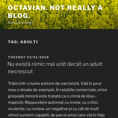
Skip
OCTAVIAN. NOT REALLY A
to
BLOG.
content
Rants & ravings
TAG:
ADULȚI
POSTED
TUESDAY 23/01/2018
ON
Nu există nimic mai urât decât un adult
necrescut
Trăim într-o lume extrem de narcisistă. Văd în jurul
meu o droaie de exemple. În relațiile comerciale, orice
greșeală minoră este tratată ca o crimă de
lèse
–
majesté.
Răspundem automat cu ironie, cu critici
virulente, cu review-uri negative și cu cât de mult
vitriol suntem capabili, de parcă omul care stă în fața