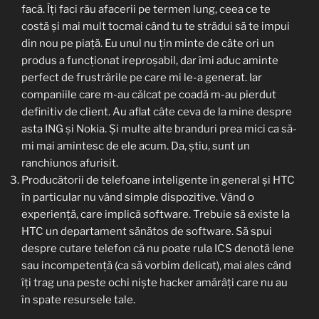
facă. Îți faci rău afacerii pe termen lung, ceea ce te
costă și mai mult tocmai când tu te strădui să te impui
din nou pe piață. Eu unul nu țin minte de câte ori un
produs a funcționat ireproșabil, dar îmi aduc aminte
perfect de frustrările pe care mi le-a generat. Iar
companiile care m-au călcat pe coadă m-au pierdut
definitiv de client. Au aflat câte ceva de la mine despre
asta ING și Nokia. Și multe alte branduri prea mici ca să-
mi mai amintesc de ele acum. Da, știu, sunt un
ranchiunos afurisit.
Producătorii de telefoane inteligente în general și HTC
în particular nu vând simple dispozitive. Vând o
experiență, care implică software. Trebuie să existe la
HTC un departament sănătos de software. Să spui
despre cutare telefon că nu poate rula ICS denotă lene
sau incompetență (ca să vorbim delicat), mai ales când
îți trag una peste ochi niște hacker amărâți care nu au
în spate resursele tale.