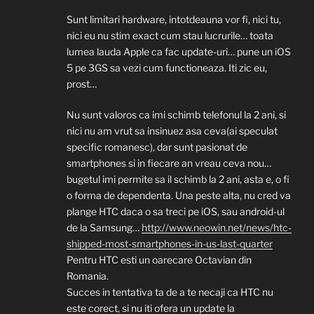
Sunt limitari hardware, intotdeauna vor fi, nici tu,
nici eu nu stim exact cum stau lucrurile… toata
lumea lauda Apple ca fac update-uri… pune un iOS
5 pe 3GS sa vezi cum functioneaza. Iti zic eu,
prost…
Nu sunt valoros ca imi schimb telefonul la 2 ani, si
nici nu am vrut sa insinuez asa ceva(ai speculat
specific romanesc), dar sunt pasionat de
smartphones si in fiecare an vreau ceva nou…
bugetul imi permite sa il schimb la 2 ani, asta e, o fi
o forma de dependenta. Una peste alta, nu cred va
plange HTC daca o sa treci pe iOS, sau android-ul
de la Samsung…
http://www.neowin.net/news/htc-
shipped-most-smartphones-in-us-last-quarter
Pentru HTC esti un oarecare Octavian din
Romania.
Succes in tentativa ta de a te necaji ca HTC nu
este corect, si nu iti ofera un update la