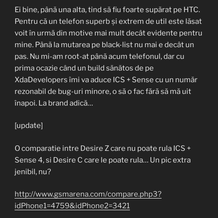
Ei bine, până una alta, tind să fiu foarte supărat pe HTC.
Pentru că un telefon superb și extrem de util este lăsat
voit în urmă din motive mai mult decât evidente pentru
mine. Până la mutarea pe black-list nu mai e decât un
pas. Nu mi-am root-at până acum telefonul, dar cu
prima ocazie când un build sănătos de pe
XdaDevelopers îmi va aduce ICS + Sense cu un număr
rezonabil de bug-uri minore, o să o fac fără să mă uit
înapoi. La brand adică…
[update]
O comparatie intre Desire Z care nu poate rula ICS +
Sense 4, si Desire C care le poate rula… Un pic extra
jenibil, nu?
http://www.gsmarena.com/compare.php3?
idPhone1=4759&idPhone2=3421