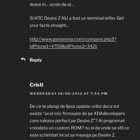
doare in… acolo de el…
Si HTC Desire Z NU a fost un terminal ieftin. Get
your facts straight…
http://www.gsmarena.com/compare.php3?
idPhone1=4759&idPhone2=3421
Reply
Cristi
WEDNESDAY 16/05/2012 AT 7:54 PM
De ce te plangi de lipsa update-urilor daca tot
exista “acel mic firmware de pe XDAdevelopers
care ruleaza perfect pe Desire Z”? Ai programat
vreodata un custom ROM? nu ai de unde sa stii ce
este schimbat incat sa mearga pe Desire Z.