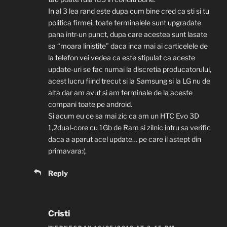
In al 3 lea rand este dupa cum bine cred ca sti si tu
politica firmei, toate terminalele sunt upgradate
pana intr-un punct, dupa care acestea sunt lasate
sa “moara linistite” daca inca mai ai carticelele de
la telefon vei vedea ca este stipulat ca aceste
update-uri se fac numai la discretia producatorului,
acest lucru fiind trecut si la Samsung si la LG nu de
alta dar am avut si am terminale de la aceste
compani toate pe android.
Si acum eu ce sa mai zic ca am un HTC Evo 3D
1,2dual-core cu 1Gb de Ram si zilnic intru sa verific
daca a aparut acel update… pe care il astept din
primavara:(.
Reply
Cristi