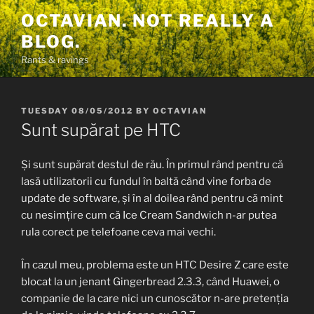
Skip
OCTAVIAN. NOT REALLY A
to
BLOG.
content
Rants & ravings
POSTED
TUESDAY 08/05/2012
BY
OCTAVIAN
ON
Sunt supărat pe HTC
Și sunt supărat destul de rău. În primul rând pentru că
lasă utilizatorii cu fundul în baltă când vine forba de
update de software, și în al doilea rând pentru că mint
cu nesimțire cum că Ice Cream Sandwich n-ar putea
rula corect pe telefoane ceva mai vechi.
În cazul meu, problema este un HTC Desire Z care este
blocat la un jenant Gingerbread 2.3.3, când Huawei, o
companie de la care nici un cunoscător n-are pretenția