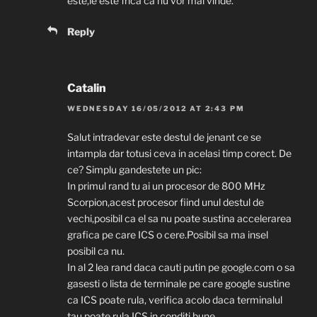
este,le este frica ca nu vor mai vinde.
Reply
Catalin
WEDNESDAY 16/05/2012 AT 2:43 PM
Salut intradevar este destul de jenant ce se
intampla dar totusi ceva in acelasi timp corect. De
ce? Simplu gandestete un pic:
In primul rand tu ai un procesor de 800 MHz
Scorpion,acest procesor fiind unul destul de
vechi,posibil ca el sa nu poate sustina accelerarea
grafica pe care ICS o cere.Posibil sa ma insel
posibil ca nu.
In al 2 lea rand daca cauti putin pe google.com o sa
gasesti o lista de terminale pe care google sustine
ca ICS poate rula, verifica acolo daca terminalul
tau poate rula ICS in conditi bune.