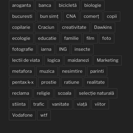
aroganta
banca
bicicletă
biologie
bucuresti
bun simț
CNA
comerț
copii
copilarie
Craciun
creativitate
Dawkins
ecologie
educatie
familie
film
foto
fotografie
iarna
ING
insecte
lectii de viata
logica
maidanezi
Marketing
metafora
muzica
nesimtire
parinti
pentax k-x
prostie
ratiune
realitate
reclama
religie
scoala
selecție naturală
stiinta
trafic
vanitate
viață
viitor
Vodafone
wtf