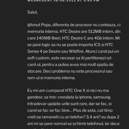
WEDNESDAY 16/05/2012 AT 3:45 PM
Salut,
@Ionut Popa, diferenta de procesor nu conteaza, ci
memoria interna. HTC Desire are 512MB intern, din
care 140MB liberi, HTC Desire C are 4Gb intern. Mi
se pare logic sa nu se poate importa ICS si HTC
Sense 4 pe Desire sau Wildfire. Atunci cand pui un
soft custom, este necesar sa iti partitionezi sd-
card-ul, pentru a putea avea mai mult spatiu de
stocare. Deci problema nu este procesorul sau
ram-ul si memoria interna.
Eu mi-am cumparat HTC One X si nici nu ma
gandesc sa trec vreodata la iphone, samsung.
Intradevar update-urile sunt rare, dar se fac, si
cand se fac se fac bine… Plus de asta, cat timp
vreti sa ramaneti cu un telefon? 3,4 ani? eu dupa 2
ani mi se pare normal sa schimb telefonul, iar daca