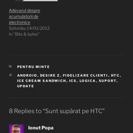
Adevarul despre
acumulatorii de
electronice
Saturday 14/01/2012
In "Bits & bytes"
CATEGORIES
PENTRU MINTE
TAGS
ANDROID
,
DESIRE Z
,
FIDELIZARE CLIENTI
,
HTC
,
ICE CREAM SANDWICH
,
ICS
,
LOGICA
,
SUPORT
,
UPDATE
8 Replies to “Sunt supărat pe HTC”
Ionut Popa