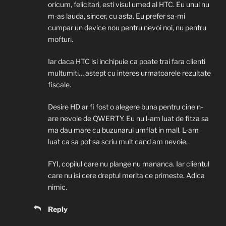
oricum, felicitari, esti visul umed al HTC. Eu unul nu
m-as lauda, sincer, cu asta. Eu prefer sa-mi
cumpar un device nou pentru nevoi noi, nu pentru
mofturi.
Iar daca HTC isi inchipuie ca poate trai fara clienti
multumiti… astept cu interes urmatoarele rezultate
fiscale.
Desire HD ar fi fost o alegere buna pentru cine n-
are nevoie de QWERTY. Eu nu l-am luat de fitza sa
ma dau mare cu buzunarul umflat in mall. L-am
luat ca sa pot sa scriu mult cand am nevoie.
FYI, copilul care nu plange nu mananca. Iar clientul
care nu isi cere dreptul merita ce primeste. Adica
nimic.
Reply