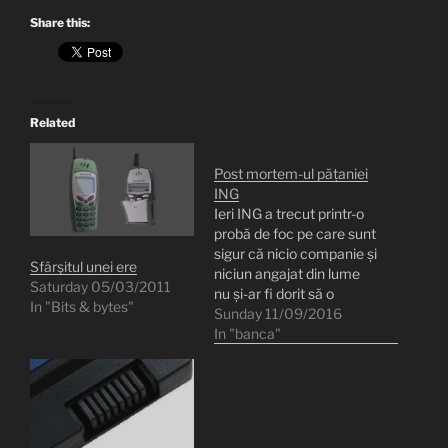
Share this:
Related
Post mortem-ul pățaniei
ING
Ieri ING a trecut printr-o
probă de foc pe care sunt
sigur că nicio companie și
Sfârşitul unei ere
niciun angajat din lume
Saturday 05/03/2011
nu și-ar fi dorit să o
In "Bits & bytes"
cunoască. Trecând peste
Sunday 11/09/2016
evidentul situației, ca fost
In "banca"
client ING, a fost un lucru
interesant de observat.
Câteva concluzii mi s-au
sedimentat azi dimineață.
Să…