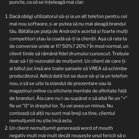
puncte, ca să se înțeleagă mai clar:
Dacă obligi utilizatorul să-și ia un alt telefon pentru cel
mai nou software, s-ar putea să nu mai aleagă brandul
tău. Bătălia pe piața de Android e acerbă și foarte mulți
competitori stau la coadă să-ți ia clienții. Așa că rata ta
de conversie unde ar fi? 50%? 20%? În mod normal, un
client tinde să rămână fidel drumului cunoscut. Trebuie
doar să-l ții rezonabil de mulțumit. Un client de care ți-
ai bătut joc însă are toate șansele să VREA să schimbe
producătorul. Adică dată tot se duce să-și ia un telefon
nou, o să se uite la standul de prezentare sau la
magazinul online cu etichete mentale de afinitate față
de branduri. Ăia care nu l-au supărat o să aibă fie un ”+”
fie un ”0” în dreptul lor. Tu vei avea un minus. Nu
contează că alții nu sunt mai breji ca tine, clientul
nemulțumit nu știe încă asta.
Un client nemulțumit generează word of mouth
negativ mult mai mult decât reușește unul fericit să o