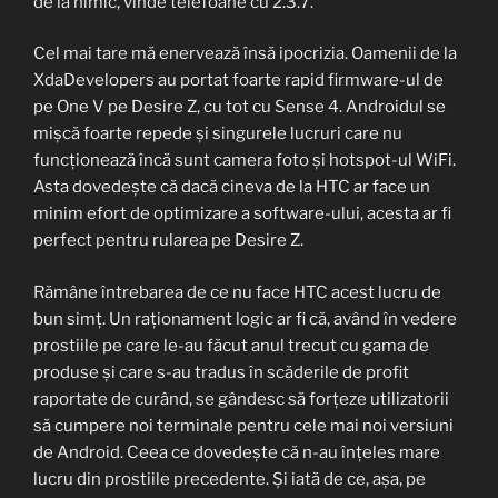
de la nimic, vinde telefoane cu 2.3.7.
Cel mai tare mă enervează însă ipocrizia. Oamenii de la
XdaDevelopers au portat foarte rapid firmware-ul de
pe One V pe Desire Z, cu tot cu Sense 4. Androidul se
mișcă foarte repede și singurele lucruri care nu
funcționează încă sunt camera foto și hotspot-ul WiFi.
Asta dovedește că dacă cineva de la HTC ar face un
minim efort de optimizare a software-ului, acesta ar fi
perfect pentru rularea pe Desire Z.
Rămâne întrebarea de ce nu face HTC acest lucru de
bun simț. Un raționament logic ar fi că, având în vedere
prostiile pe care le-au făcut anul trecut cu gama de
produse și care s-au tradus în scăderile de profit
raportate de curând, se gândesc să forțeze utilizatorii
să cumpere noi terminale pentru cele mai noi versiuni
de Android. Ceea ce dovedește că n-au înțeles mare
lucru din prostiile precedente. Și iată de ce, așa, pe